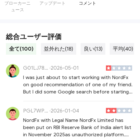
ブローカーニ
アップデート
コメント
ュース
総合ユーザー評価
全て(100)
並外れた(18)
良い(13)
平均(40)
G01LJ78ZE7
·
2026-05-01
I was just about to start working with NordFx
on good recommendation of one of my friend.
But I did some Google search before starting
and found out that NordFx appears on 95th
Number of RBIs( Reserve Bank of India) alert list
PGL7WPZRXO
·
2026-01-04
and has been declared as unauthorised
NordFx with Legal Name NordFx Limited has
platform in India. RBI vide press release 2025-
been put on RBI Reserve Bank of India alert list
2026/1530 has put NordFx under alert list of
in November 2025as unauthorized platform.
broker on 19/11/2025. Now this information is