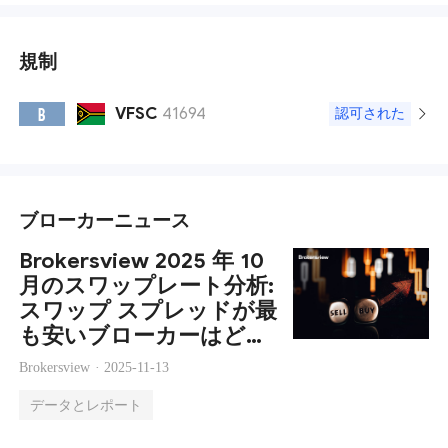
規制
VFSC
41694
B
認可された
ブローカーニュース
Brokersview 2025 年 10
月のスワップレート分析:
スワップ スプレッドが最
も安いブローカーはどれ
ですか?
Brokersview ·
2025-11-13
データとレポート