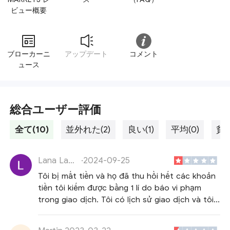
ビュー概要
ブローカーニ
アップデート
コメント
ュース
総合ユーザー評価
全て(10)
並外れた(2)
良い(1)
平均(0)
貧し
Lana Lame
·
2024-09-25
Tôi bị mất tiền và họ đã thu hồi hết các khoản
tiền tôi kiếm được bằng 1 lí do báo vi phạm
trong giao dịch. Tôi có lịch sử giao dịch và tôi
chắc chắn mình không vi phạm thì lại bảo tôi
giao dịch cùng 1 khối lượng và cùng 1 lúc. Lí do