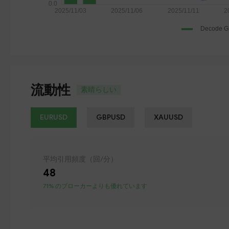
流動性
素晴らしい
EURUSD
GBPUSD
XAUUSD
平均引用頻度（回/分）
48
71% のブローカーよりも優れています