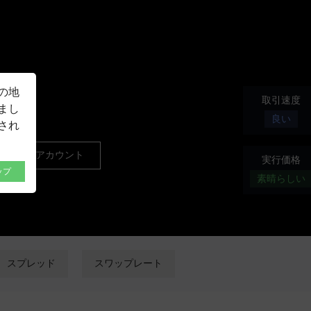
NEW
bal
の地
取引速度
まし
良い
され
リアルアカウント
実行価格
ップ
素晴らしい
スプレッド
スワップレート