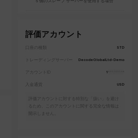
5 個のスレーブ サーバーを使用する場合
評価アカウント
口座の種類
STD
トレーディングサーバー
DecodeGlobalLtd-Demo
アカウントID
1
*********
入金通貨
USD
評価アカウントに対する特別な「扱い」を避け
るため、このアカウントに関する完全な情報は
開示しません。