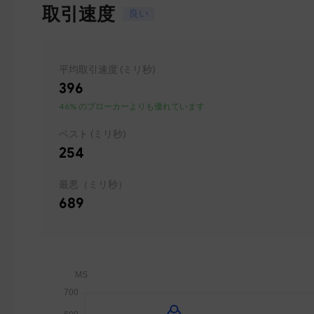
取引速度
良い
平均取引速度 (ミリ秒)
396
46% のブローカーよりも優れています
ベスト (ミリ秒)
254
最悪（ミリ秒）
689