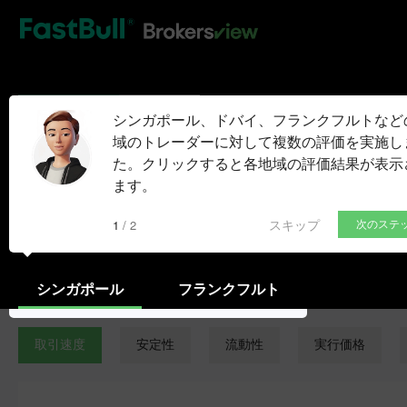
HOT
Decode Glo
Approved
シンガポール、ドバイ、フランクフルトなど
域のトレーダーに対して複数の評価を実施し
Decode Global Ltd Vanuatu
た。クリックすると各地域の評価結果が表示
ます。
デモ口座
スキップ
1 / 2
次のステ
シンガポール
フランクフルト
取引速度
安定性
流動性
実行価格