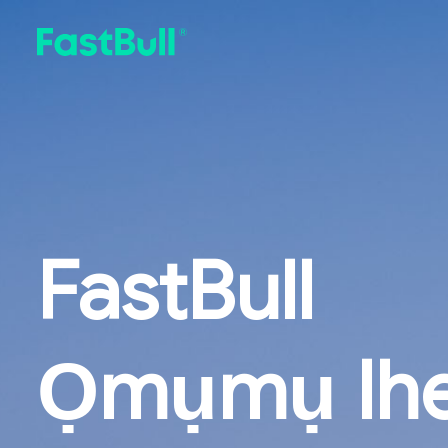
FastBull
Ọmụmụ Ihe 