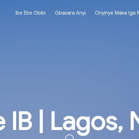
Ibe Ebe Obibi
Gbasara Anyị
Onyinye Maka Ịg
IB | Lagos, 