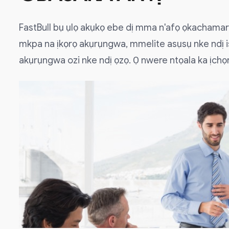
FastBull bụ ụlọ akụkọ ebe dị mma n'afọ ọkachamar
mkpa na ịkọrọ akụrụngwa, mmelite asụsụ nke ndị is
akụrụngwa ozi nke ndị ọzọ. Ọ nwere ntọala ka ịch