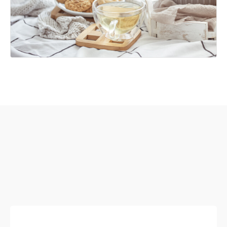
Tii nke ehihie