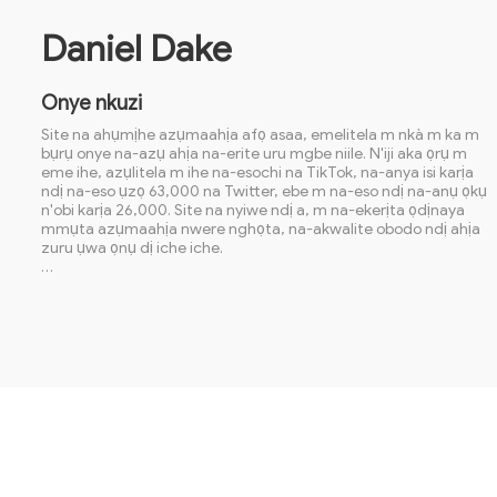
Daniel Dake
Onye nkuzi
Site na ahụmịhe azụmaahịa afọ asaa, emelitela m nkà m ka m
bụrụ onye na-azụ ahịa na-erite uru mgbe niile. N'iji aka ọrụ m
eme ihe, azụlitela m ihe na-esochi na TikTok, na-anya isi karịa
ndị na-eso ụzọ 63,000 na Twitter, ebe m na-eso ndị na-anụ ọkụ
n'obi karịa 26,000. Site na nyiwe ndị a, m na-ekerịta ọdịnaya
mmụta azụmaahịa nwere nghọta, na-akwalite obodo ndị ahịa
zuru ụwa ọnụ dị iche iche.
Kwa izu, ana m akwado nnọkọ ndakpọ ahịa ahịa, na-enye
nghọta bara uru na ịkwalite mmụta mmekọrịta ọnụ. Ọzọkwa,
ana m akwado ma na-akwado mkparịta ụka oghere na Twitter,
na-adọta ihe karịrị 1,000 ndị na-ege ntị nke ọma. na-eme ka
obodo ndị na-azụ ahịa baa ọgaranya n'ihu.