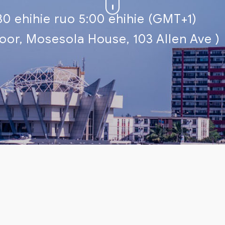
 ehihie ruo 5:00 ehihie (GMT+1)
r, Mosesola House, 103 Allen Ave )