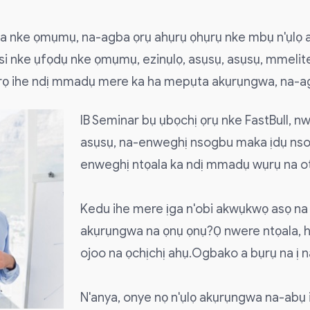
a nke ọmụmụ, na-agba ọrụ ahụrụ ọhụrụ nke mbụ n'ụlọ aj
i nke ụfọdụ nke ọmụmụ, ezinụlọ, asụsụ, asụsụ, mmelite,
ọrọ ihe ndị mmadụ mere ka ha mepụta akụrụngwa, na-agh
IB Seminar bụ ụbọchị ọrụ nke FastBull, n
asụsụ, na-enweghị nsogbu maka ịdụ nsog
enweghị ntọala ka ndị mmadụ wụrụ na ot
Kedu ihe mere ịga n'obi akwụkwọ asọ na 
akụrụngwa na ọnụ ọnụ?Ọ nwere ntọala, ha
ojoo na ọchịchị ahụ.Ogbako a bụrụ na ị n
N'anya, onye nọ n'ụlọ akụrụngwa na-abụ i