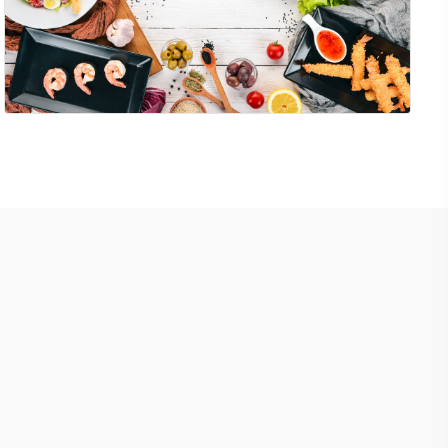
Nkwụsị kọfị kọfị nke onwe