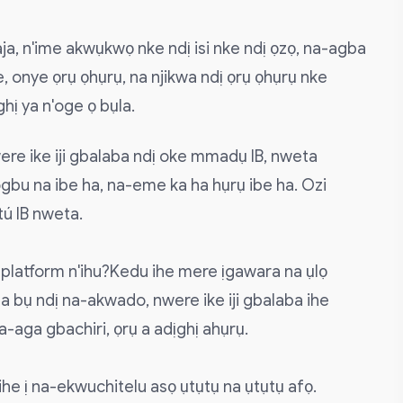
a, n'ime akwụkwọ nke ndị isi nke ndị ọzọ, na-agba
 onye ọrụ ọhụrụ, na njikwa ndị ọrụ ọhụrụ nke
ị ya n'oge ọ bụla.
were ike iji gbalaba ndị oke mmadụ IB, nweta
bu na ibe ha, na-eme ka ha hụrụ ibe ha. Ozi
ú IB nweta.
platform n'ihu?Kedu ihe mere ịgawara na ụlọ
 bụ ndị na-akwado, nwere ike iji gbalaba ihe
a-aga gbachiri, ọrụ a adịghị ahụrụ.
he ị na-ekwuchitelu asọ ụtụtụ na ụtụtụ afọ.