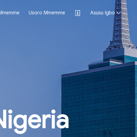
a Mmemme
Usoro Mmemme
Asụsụ Igbo
Nigeria