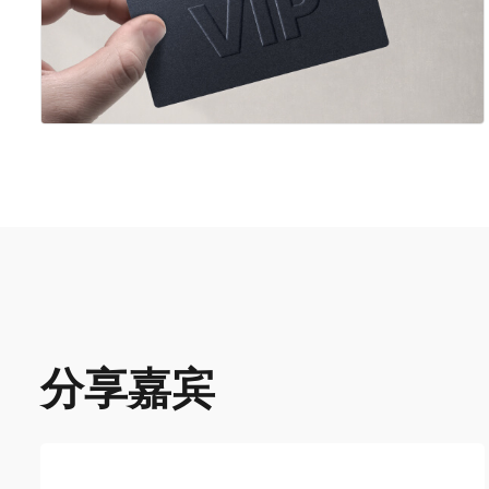
FastBull pụrụ iche VIP akaụntụ-3 ọnwa
分享嘉宾