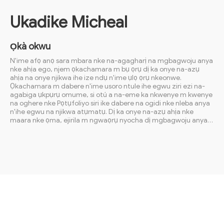
Ukadike Micheal
Ọkà okwu
N'ime afọ anọ sara mbara nke na-agagharị na mgbagwoju anya
nke ahịa ego, njem ọkachamara m bụ ọrụ dị ka onye na-azụ
ahịa na onye njikwa ihe ize ndụ n'ime ụlọ ọrụ nkeonwe.
Ọkachamara m dabere n'ime usoro ntule ihe egwu ziri ezi na-
agabiga ụkpụrụ omume, si otú a na-eme ka nkwenye m kwenye
na oghere nke Pọtụfoliyo siri ike dabere na ogidi nke nleba anya
n'ihe egwu na njikwa atụmatụ. Dị ka onye na-azụ ahịa nke
maara nke ọma, ejirila m ngwaọrụ nyocha dị mgbagwoju anya
na-ebuli ọkwa, na-eme ka usoro nhazi dị mma maka mgbanwe
ahịa. N'otu oge ahụ, ọrụ m dị ka onye njikwa ihe ize ndụ bụ nke e
ji nhazi usoro mbelata ihe egwu zuru oke, na-egosipụta ntinye
aka na-adịghị agwụ agwụ n'ichekwa isi ego ka m na-eji ohere
na-erite uru. Ahụmahụ nwere ọtụtụ akụkụ na-emesi nrara m
raara onwe m nye n'ịlụ nkà na ụzụ n'ịchụso ọkaibe nke ọma na
mpaghara ego.