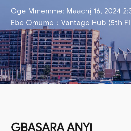
Oge Mmemme: Maachị 16, 2024 2:30
Ebe Omume：Vantage Hub (5th Floo
GBASARA ANYỊ