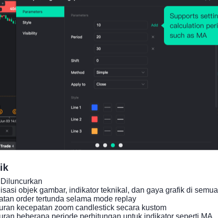
ik
Diluncurkan

asi objek gambar, indikator teknikal, dan gaya grafik di semua 
an order tertunda selama mode replay

ran kecepatan zoom candlestick secara kustom

Sumber: RBA
an beberapa periode perhitungan untuk indikator seperti MA
