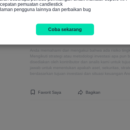
cepatan pemuatan candlestick

alaman pengguna lainnya dan perbaikan bug
Untuk terus mendapat informasi terkini ten
silakan lihat kami
kalender ekonomi
Coba sekarang
Peringatan Resiko Dan Penafian Investasi
Anda memahami dan mengakui bahwa ada risiko tingkat 
Mengikuti strategi atau metodologi investasi apa pun b
disediakan oleh kontributor dan analis kami untuk tuj
jawab untuk menentukan apakah aset, sekuritas, strat
berdasarkan tujuan investasi dan situasi keuangan An
Favorit Saya
Bagikan