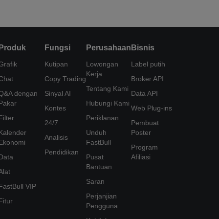
Produk
Fungsi
Perusahaan
Bisnis
Grafik
Kutipan
Lowongan
Label putih
Kerja
Chat
Copy Trading
Broker API
Tentang Kami
Q&A dengan
Sinyal AI
Data API
Pakar
Hubungi Kami
Kontes
Web Plug-ins
Filter
Periklanan
24/7
Pembuat
Kalender
Unduh
Poster
Analisis
Ekonomi
FastBull
Program
Pendidikan
Data
Pusat
Afiliasi
Bantuan
Alat
Saran
FastBull VIP
Perjanjian
Fitur
Pengguna