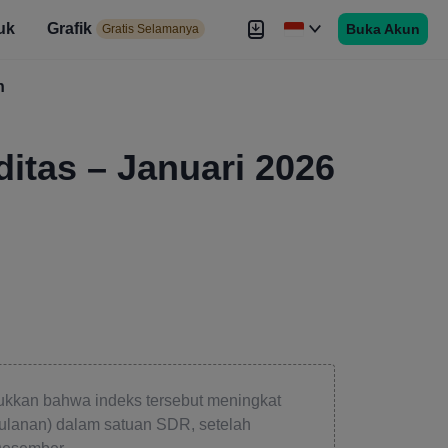
uk
Grafik
Buka Akun
elamanya
Gratis Selamanya
es
h
Brokers
Lebih
itas – Januari 2026
ukkan bahwa indeks tersebut meningkat
bulanan) dalam satuan SDR, setelah