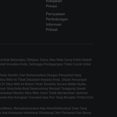
Kebijakan
Privasi
Pernyataan
Perlindungan
Informasi
Pribadi
ntrak Berjangka, Obligasi, Dana, Atau Mata Uang Kripto Adalah
umlah Investasi Anda, Sehingga Perdagangan Tidak Cocok Untuk
Anda Sendiri, Dan Berkonsultasi Dengan Penasihat Yang
us Web Ini Tidak Ditujukan Kepada Anda, Situasi Keuangan
 Di Situs Web Ini Belum Tentu Tersedia Secara Waktu Nyata,
innya Yang Anda Buat Sepenuhnya Menjadi Tanggung Jawab
sediakan Melalui Situs Web. Kami Tidak Memberikan Jaminan
awab Atas Kerugian Transaksi Apa Pun Yang Mungkin Timbul Dari
fikasi, Menyebarluaskan Atau Mendistribusikan Data Yang
mua Hak Kekayaan Intelektual Dilindungi Oleh Pemasok Dan Bursa