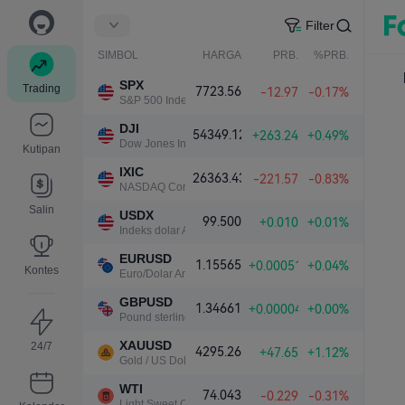
Filter
SIMBOL
HARGA
PRB.
%PRB.
SPX
Trading
7723.56
-12.97
-0.17%
S&P 500 Index
DJI
54349.12
+263.24
+0.49%
Dow Jones Industrial Average
Kutipan
IXIC
26363.43
-221.57
-0.83%
NASDAQ Composite Index
Salin
USDX
99.500
+0.010
+0.01%
Indeks dolar AS
EURUSD
1.15565
+0.00051
+0.04%
Kontes
Euro/Dolar Amerika
GBPUSD
1.34661
+0.00004
+0.00%
Pound sterling/Dolar Amerika
XAUUSD
24/7
4295.26
+47.65
+1.12%
Gold / US Dollar
WTI
74.043
-0.229
-0.31%
Light Sweet Crude Oil