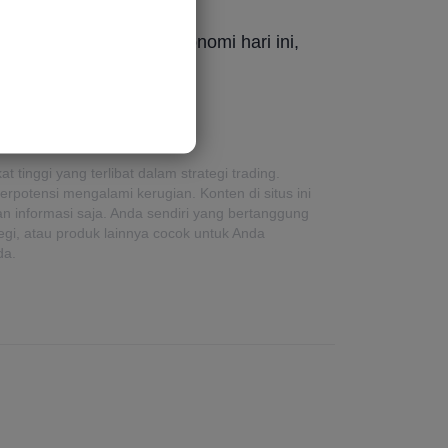
tang semua peristiwa ekonomi hari ini,
tinggi yang terlibat dalam strategi trading.
erpotensi mengalami kerugian. Konten di situs ini
uan informasi saja. Anda sendiri yang bertanggung
egi, atau produk lainnya cocok untuk Anda
da.