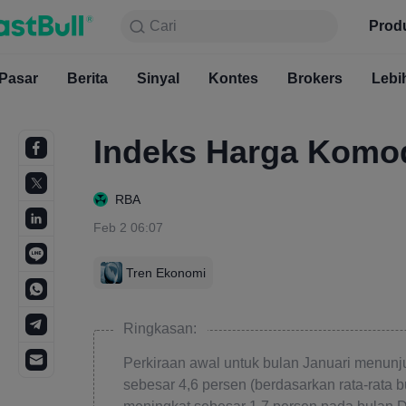
Cari
Cari
Produk
Grafik
Prod
Gratis S
Pasar
Berita
Sinyal
Pasar
Kontes
Berita
Brokers
Sinyal
Kont
Lebi
Indeks Harga Komod
RBA
Feb 2 06:07
Tren Ekonomi
Ringkasan:
Perkiraan awal untuk bulan Januari menunj
sebesar 4,6 persen (berdasarkan rata-rata 