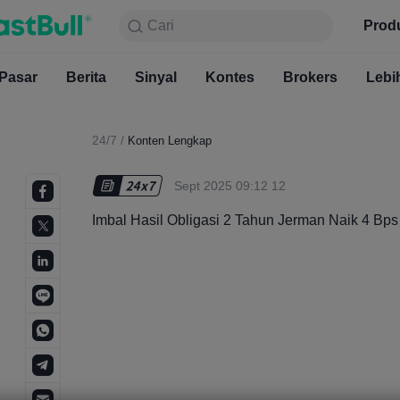
Cari
Cari
Produk
Grafik
Prod
Gratis S
Pasar
Berita
Sinyal
Pasar
Kontes
Berita
Brokers
Sinyal
Kont
Lebi
24/7
/
Konten Lengkap
Sept 2025 09:12 12
Imbal Hasil Obligasi 2 Tahun Jerman Naik 4 Bps 