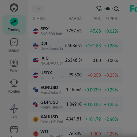
Filter
SIMBOL
HARGA
PRB.
%PRB.
SPX
Trading
7757.63
+47.68
+0.62%
S&P 500 Index
DJI
54036.93
+151.83
+0.28%
Dow Jones Industrial Average
Kutipan
IXIC
26348.34
0.00
0.00%
NASDAQ Composite Index
Salin
USDX
99.500
-0.250
-0.25%
Indeks dolar AS
EURUSD
1.15566
+0.00336
+0.29%
Kontes
Euro/Dolar Amerika
GBPUSD
1.34910
+0.00383
+0.28%
Pound sterling/Dolar Amerika
XAUUSD
24/7
4341.81
+101.79
+2.40%
Gold / US Dollar
WTI
76.339
-1.000
-1.29%
Light Sweet Crude Oil