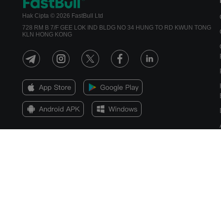
Hak Cipta © 2026 FastBull Ltd
728 RM B 7/F GEE LOK IND BLDG NO 34 HUNG TO RD KWUN TONG
KLN HONG KONG