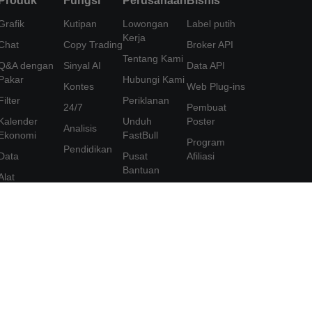
Produk
Fungsi
Perusahaan
Bisnis
Grafik
Kutipan
Lowongan
Label putih
Kerja
Chat
Copy Trading
Broker API
Tentang Kami
Q&A dengan
Sinyal AI
Data API
Pakar
Hubungi Kami
Kontes
Web Plug-ins
Filter
Periklanan
24/7
Pembuat
Kalender
Unduh
Poster
Analisis
Ekonomi
FastBull
Program
Pendidikan
Data
Pusat
Afiliasi
Bantuan
Alat
Saran
FastBull VIP
Perjanjian
Fitur
Pengguna
Kebijakan
Privasi
Pernyataan
Perlindungan
Informasi