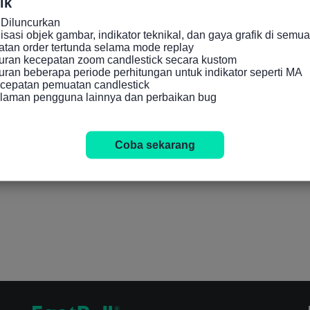
ik
Diluncurkan

asi objek gambar, indikator teknikal, dan gaya grafik di semua 
an order tertunda selama mode replay

ran kecepatan zoom candlestick secara kustom

an beberapa periode perhitungan untuk indikator seperti MA

cepatan pemuatan candlestick

alaman pengguna lainnya dan perbaikan bug
Coba sekarang