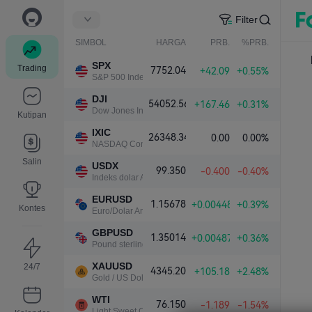
Filter
SIMBOL
HARGA
PRB.
%PRB.
SPX
Trading
7752.04
+42.09
+0.55%
S&P 500 Index
DJI
54052.56
+167.46
+0.31%
Dow Jones Industrial Average
Kutipan
IXIC
26348.34
0.00
0.00%
NASDAQ Composite Index
Salin
USDX
99.350
-0.400
-0.40%
Indeks dolar AS
EURUSD
1.15678
+0.00448
+0.39%
Kontes
Euro/Dolar Amerika
GBPUSD
1.35014
+0.00487
+0.36%
Pound sterling/Dolar Amerika
XAUUSD
24/7
4345.20
+105.18
+2.48%
Gold / US Dollar
WTI
76.150
-1.189
-1.54%
Light Sweet Crude Oil