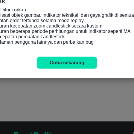
ik
Diluncurkan

asi objek gambar, indikator teknikal, dan gaya grafik di semua 
an order tertunda selama mode replay

ran kecepatan zoom candlestick secara kustom

an beberapa periode perhitungan untuk indikator seperti MA

cepatan pemuatan candlestick

alaman pengguna lainnya dan perbaikan bug
Coba sekarang