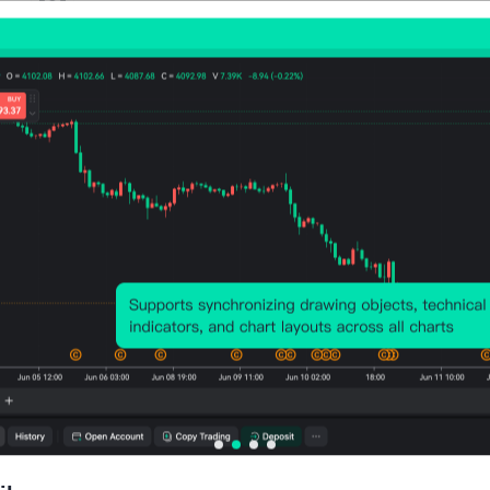
Biaya atau Perubahan Operasional, dan Surve
Perusahaan Memperkirakan Kecerdasan Buata
Kerja di Tahun-Tahun Mendatang.