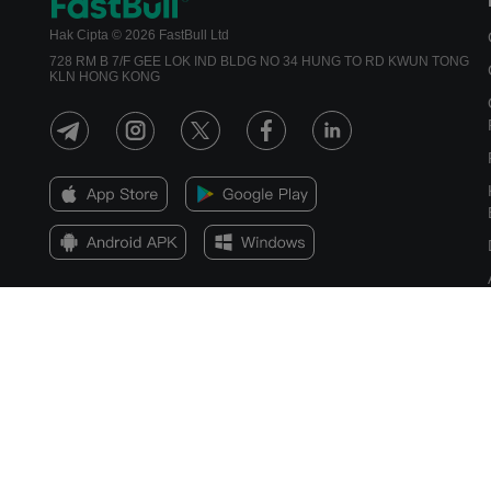
Hak Cipta © 2026 FastBull Ltd
728 RM B 7/F GEE LOK IND BLDG NO 34 HUNG TO RD KWUN TONG
KLN HONG KONG