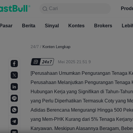
Cari
Cari
Produk
Grafik
Prod
Gratis S
Pasar
Berita
Sinyal
Pasar
Kontes
Berita
Brokers
Sinyal
Kont
Lebi
24/7
/
Konten Lengkap
Mei 2025 21:51 9
[Perusahaan Umumkan Pengurangan Tenaga Kerj
Perusahaan Melanjutkan Pengurangan Tenaga K
Hubungan Kerja yang Signifikan di Tahun-Tahun
yang Perlu Diperhatikan Termasuk Coty yang M
Adidas Berencana Mengurangi Hingga 500 Pekerj
yang Mem-PHK Kurang dari 5% Tenaga Kerjanya
Karyawan. Meskipun Alasannya Beragam, Beb