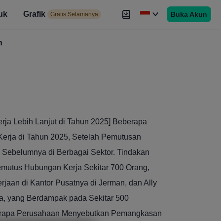
uk
Grafik
Buka Akun
elamanya
Gratis Selamanya
es
h
Brokers
Lebih
a Lebih Lanjut di Tahun 2025] Beberapa
erja di Tahun 2025, Setelah Pemutusan
 Sebelumnya di Berbagai Sektor. Tindakan
emutus Hubungan Kerja Sekitar 700 Orang,
aan di Kantor Pusatnya di Jerman, dan Ally
, yang Berdampak pada Sekitar 500
erapa Perusahaan Menyebutkan Pemangkasan