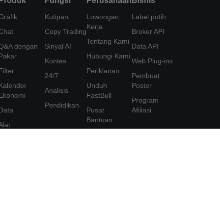
Produk
Fungsi
Perusahaan
Bisnis
Grafik
Kutipan
Lowongan
Label putih
Kerja
Chat
Copy Trading
Broker API
Tentang Kami
Q&A dengan
Sinyal AI
Data API
Pakar
Hubungi Kami
Kontes
Web Plug-ins
Filter
Periklanan
24/7
Pembuat
Kalender
Unduh
Poster
Analisis
Ekonomi
FastBull
Program
Pendidikan
Data
Pusat
Afiliasi
Bantuan
Alat
Saran
FastBull VIP
Perjanjian
Fitur
Pengguna
Kebijakan
Privasi
Pernyataan
Perlindungan
Informasi