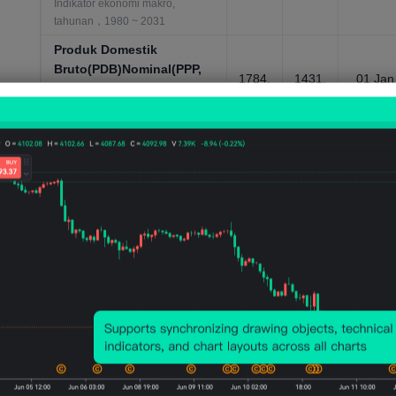
Indikator ekonomi makro,
tahunan，1980 ~ 2031
Produk Domestik
Bruto(PDB)Nominal(PPP,
1784.
1431.
01 Jan
perkiraan IMF)
489M
168M
2025
Indikator ekonomi makro,
tahunan，1980 ~ 2031
Produk Domestik
Bruto(PDB)Nominal-
50.72
47.08
01 Jan
Ekspor(USD)
5MUS
8MUS
2025
D
D
Indikator ekonomi makro,
tahunan，1960 ~ 2025
Produk Domestik
Bruto(PDB)Nominal-
Ekspor-PDB dalam
11.116
10.46
01 Jan
%
1%
2025
persentase
Indikator ekonomi makro,
tahunan，1960 ~ 2025
Produk Domestik