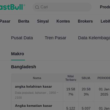
Cari
Cari
Produk
Grafik
Prod
Gratis S
Pasar
Berita
Sinyal
Pasar
Kontes
Berita
Brokers
Sinyal
Kont
Lebi
Pusat Data
Tren Pasar
Data Kelembag
Makro
Bangladesh
Nilai
Nama
SBLM.
PERIOD
Terbaru
angka kelahiran kasar
19.58
20.58
01 Jan
Data populasi, tahunan，1950 ~
7%
3%
2025
2100
Angka kematian kasar
5.122
5.037
01 Jan