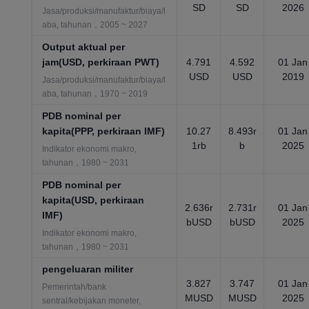
SD
SD
2026
Jasa/produksi/manufaktur/biaya/l
aba, tahunan，2005 ~ 2027
Output aktual per
jam(USD, perkiraan PWT)
4.791
4.592
01 Jan
USD
USD
2019
Jasa/produksi/manufaktur/biaya/l
aba, tahunan，1970 ~ 2019
PDB nominal per
kapita(PPP, perkiraan IMF)
10.27
8.493r
01 Jan
1rb
b
2025
Indikator ekonomi makro,
tahunan，1980 ~ 2031
PDB nominal per
kapita(USD, perkiraan
2.636r
2.731r
01 Jan
IMF)
bUSD
bUSD
2025
Indikator ekonomi makro,
tahunan，1980 ~ 2031
pengeluaran militer
3.827
3.747
01 Jan
Pemerintah/bank
MUSD
MUSD
2025
sentral/kebijakan moneter,