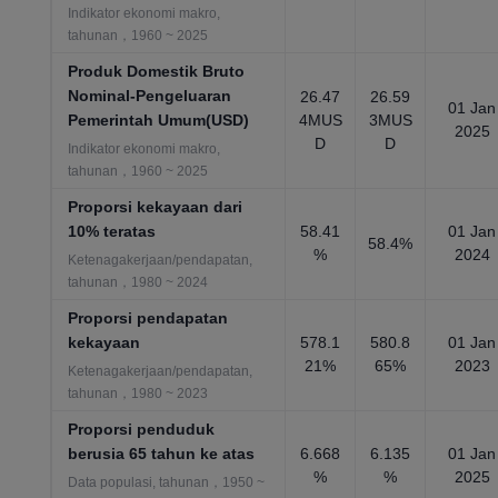
Indikator ekonomi makro,
tahunan，1960 ~ 2025
Produk Domestik Bruto
Nominal-Pengeluaran
26.47
26.59
01 Jan
Pemerintah Umum(USD)
4MUS
3MUS
2025
D
D
Indikator ekonomi makro,
tahunan，1960 ~ 2025
Proporsi kekayaan dari
10% teratas
58.41
01 Jan
58.4%
%
2024
Ketenagakerjaan/pendapatan,
tahunan，1980 ~ 2024
Proporsi pendapatan
kekayaan
578.1
580.8
01 Jan
21%
65%
2023
Ketenagakerjaan/pendapatan,
tahunan，1980 ~ 2023
Proporsi penduduk
berusia 65 tahun ke atas
6.668
6.135
01 Jan
%
%
2025
Data populasi, tahunan，1950 ~