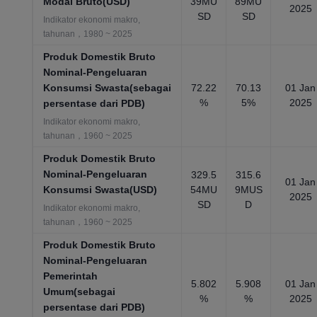
Modal Bruto(USD)
39MU
89MU
2025
SD
SD
Indikator ekonomi makro,
tahunan，1980 ~ 2025
Produk Domestik Bruto
Nominal-Pengeluaran
Konsumsi Swasta(sebagai
72.22
70.13
01 Jan
%
5%
2025
persentase dari PDB)
Indikator ekonomi makro,
tahunan，1960 ~ 2025
Produk Domestik Bruto
Nominal-Pengeluaran
329.5
315.6
01 Jan
Konsumsi Swasta(USD)
54MU
9MUS
2025
SD
D
Indikator ekonomi makro,
tahunan，1960 ~ 2025
Produk Domestik Bruto
Nominal-Pengeluaran
Pemerintah
5.802
5.908
01 Jan
Umum(sebagai
%
%
2025
persentase dari PDB)