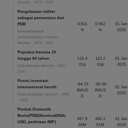
tahunan，1973 ~ 2025
Pengeluaran militer
sebagai persentase dari
0.811
0.862
01 Jan
PDB
%
%
2025
Pemerintah/bank
sentral/kebijakan moneter,
tahunan，1973 ~ 2025
Populasi berusia 15
hingga 64 tahun
115.4
110.2
01 Jan
01jt
61jt
2025
Data populasi, tahunan，1950 ~
2100
Posisi investasi
-94.70
-90.99
internasional bersih
01 Jan
8MUS
8MUS
2025
Pasar keuangan, tahunan，1999
D
D
~ 2025
Produk Domestik
Bruto(PDB)Nominal(NSA,
457.9
460.2
01 Jan
USD, perkiraan IMF)
04M
01M
2025