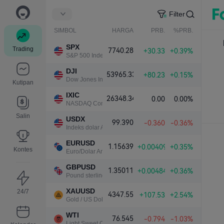
Filter
SIMBOL
HARGA
PRB.
%PRB.
SPX
Trading
7740.28
+30.33
+0.39%
S&P 500 Index
DJI
53965.33
+80.23
+0.15%
Dow Jones Industrial Average
Kutipan
IXIC
26348.34
0.00
0.00%
NASDAQ Composite Index
Salin
USDX
99.390
-0.360
-0.36%
Indeks dolar AS
EURUSD
1.15639
+0.00409
+0.35%
Kontes
Euro/Dolar Amerika
GBPUSD
1.35011
+0.00484
+0.36%
Pound sterling/Dolar Amerika
XAUUSD
24/7
4347.55
+107.53
+2.54%
Gold / US Dollar
WTI
76.545
-0.794
-1.03%
Light Sweet Crude Oil