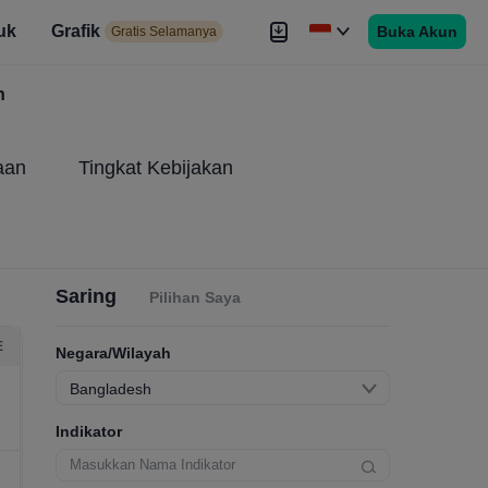
uk
Grafik
Buka Akun
elamanya
Gratis Selamanya
es
h
Brokers
Lebih
aan
Tingkat Kebijakan
Saring
Pilihan Saya
E
Negara/Wilayah
Bangladesh
Indikator