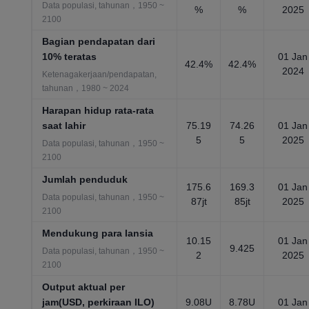
Data populasi, tahunan，1950 ~
%
%
2025
2100
Bagian pendapatan dari
10% teratas
01 Jan
42.4%
42.4%
2024
Ketenagakerjaan/pendapatan,
tahunan，1980 ~ 2024
Harapan hidup rata-rata
saat lahir
75.19
74.26
01 Jan
5
5
2025
Data populasi, tahunan，1950 ~
2100
Jumlah penduduk
175.6
169.3
01 Jan
Data populasi, tahunan，1950 ~
87jt
85jt
2025
2100
Mendukung para lansia
10.15
01 Jan
9.425
Data populasi, tahunan，1950 ~
2
2025
2100
Output aktual per
jam(USD, perkiraan ILO)
9.08U
8.78U
01 Jan