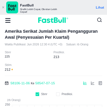
FastBull
Lihat
Grafik Lebih Cepat, Obrolan Lebih
Cepat!
Amerika Serikat Jumlah Klaim Pengangguran
Awal (Penyesuaian Per Kuartal)
Waktu Publikasi:
Jun 2026 12:30 4 (UTC +0)
Satuan:
rb Orang
Sbnr
Prediksi.
225
213
Sblm.
212
58106-11-06
58547-07-15
Ke
Sbnr
Prediksi.
(rb Orang)