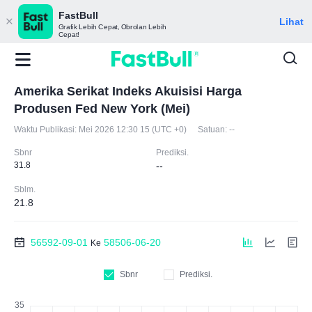
FastBull
Lihat
Grafik Lebih Cepat, Obrolan Lebih
Cepat!
Amerika Serikat Indeks Akuisisi Harga
Produsen Fed New York (Mei)
Waktu Publikasi:
Mei 2026 12:30 15 (UTC +0)
Satuan:
--
Sbnr
Prediksi.
31.8
--
Sblm.
21.8
56592-09-01
58506-06-20
Ke
Sbnr
Prediksi.