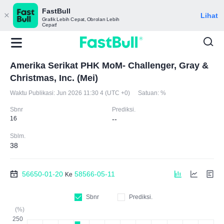
FastBull
Lihat
Grafik Lebih Cepat, Obrolan Lebih
Cepat!
Amerika Serikat PHK MoM- Challenger, Gray &
Christmas, Inc. (Mei)
Waktu Publikasi:
Jun 2026 11:30 4 (UTC +0)
Satuan:
%
Sbnr
Prediksi.
16
--
Sblm.
38
56650-01-20
58566-05-11
Ke
Sbnr
Prediksi.
(%)