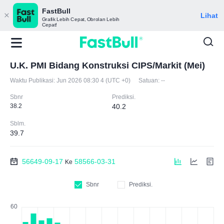
FastBull
Lihat
Grafik Lebih Cepat, Obrolan Lebih
Cepat!
U.K. PMI Bidang Konstruksi CIPS/Markit (Mei)
Waktu Publikasi:
Jun 2026 08:30 4 (UTC +0)
Satuan:
--
Sbnr
Prediksi.
38.2
40.2
Sblm.
39.7
56649-09-17
58566-03-31
Ke
Sbnr
Prediksi.