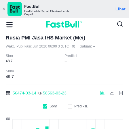
FastBull
Lihat
Grafik Lebih Cepat, Obrolan Lebih
Cepat!
Rusia PMI Jasa IHS Market (Mei)
Waktu Publikasi:
Jun 2026 06:00 3 (UTC +0)
Satuan:
--
Sbnr
Prediksi.
48.7
--
Sblm.
49.7
56474-03-14
58563-03-23
Ke
Sbnr
Prediksi.