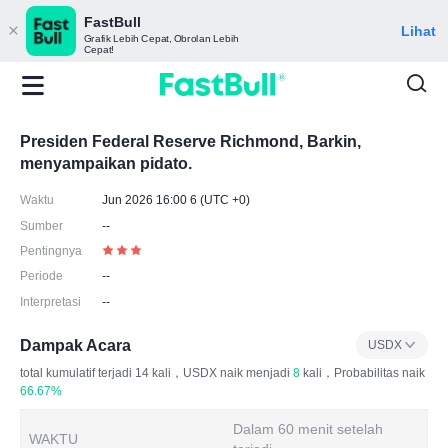
FastBull
Lihat
Grafik Lebih Cepat, Obrolan Lebih
Cepat!
Presiden Federal Reserve Richmond, Barkin,
menyampaikan pidato.
Waktu
Jun 2026 16:00 6 (UTC +0)
Sumber
--
Pentingnya
Periode
--
Interpretasi
--
Dampak Acara
USDX
total kumulatif terjadi
14
kali，USDX naik menjadi
8
kali，Probabilitas naik
66.67%
Dalam 60 menit setelah
WAKTU