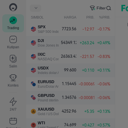
Filter
SIMBOL
HARGA
PRB.
%PRB.
SPX
Trading
7723.56
-12.97
-0.17%
S&P 500 Index
DJI
54349.12
+263.24
+0.49%
Dow Jones Industrial Average
Kutipan
IXIC
26363.43
-221.57
-0.83%
NASDAQ Composite Index
Salin
USDX
99.600
+0.110
+0.11%
Indeks dolar AS
EURUSD
1.15445
-0.00069
-0.06%
Kontes
Euro/Dolar Amerika
GBPUSD
1.34576
-0.00081
-0.06%
Pound sterling/Dolar Amerika
XAUUSD
24/7
4252.96
+5.35
+0.13%
Gold / US Dollar
WTI
74.699
+0.427
+0.57%
Light Sweet Crude Oil