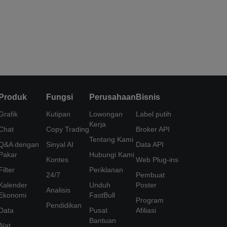
Produk
Fungsi
Perusahaan
Bisnis
Grafik
Kutipan
Lowongan
Label putih
Kerja
Chat
Copy Trading
Broker API
Tentang Kami
Q&A dengan
Sinyal AI
Data API
Pakar
Hubungi Kami
Kontes
Web Plug-ins
Filter
Periklanan
24/7
Pembuat
Kalender
Unduh
Poster
Analisis
Ekonomi
FastBull
Program
Pendidikan
Data
Pusat
Afiliasi
Bantuan
Alat