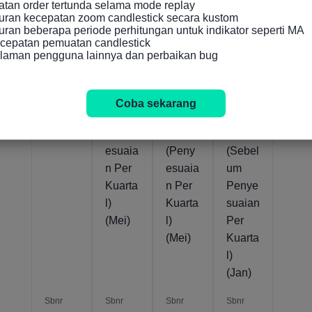
an order tertunda selama mode replay

ran kecepatan zoom candlestick secara kustom

Indikator yang Relevan
an beberapa periode perhitungan untuk indikator seperti MA

cepatan pemuatan candlestick

alaman pengguna lainnya dan perbaikan bug
Peran
Peran
Peran
Peran
cis
cis
cis
cis
Ekspo
Nilai
Reken
Reken
Coba sekarang
r (Mei)
Impor
ing
ing
(Peny
Koran
Koran
esuaia
(Peny
(Sebel
n Per
esuaia
um
Kuarta
n Per
Penye
l)
Kuarta
suaian
(Mei)
l)
Per
(Mei)
Kuarta
l)
(Jan)
Sbnr
Sbnr
Sbnr
Sbnr