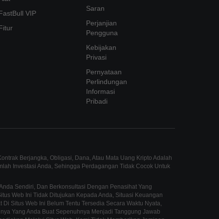
Saran
FastBull VIP
Perjanjian
Fitur
Pengguna
Kebijakan
Privasi
Pernyataan
Perlindungan
Informasi
Pribadi
ntrak Berjangka, Obligasi, Dana, Atau Mata Uang Kripto Adalah
umlah Investasi Anda, Sehingga Perdagangan Tidak Cocok Untuk
Anda Sendiri, Dan Berkonsultasi Dengan Penasihat Yang
us Web Ini Tidak Ditujukan Kepada Anda, Situasi Keuangan
 Di Situs Web Ini Belum Tentu Tersedia Secara Waktu Nyata,
innya Yang Anda Buat Sepenuhnya Menjadi Tanggung Jawab