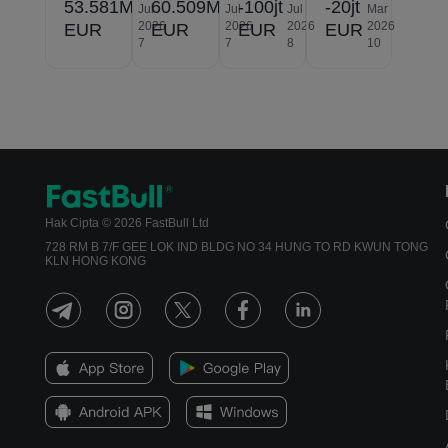
53.581M
60.509M
-100jt
-20jt
Jul
Jul
Jul
Mar
2026
2026
2026
2026
EUR
EUR
EUR
EUR
7
7
8
10
Hak Cipta © 2026 FastBull Ltd
728 RM B 7/F GEE LOK IND BLDG NO 34 HUNG TO RD KWUN TONG
KLN HONG KONG