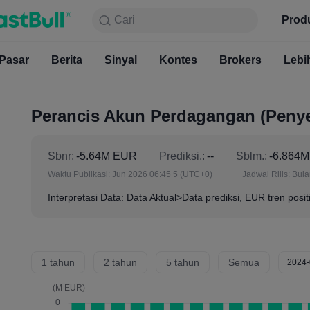
Cari
Cari
Produk
Grafik
Prod
Gratis S
Pasar
Berita
Sinyal
Pasar
Kontes
Berita
Brokers
Sinyal
Kont
Lebi
Perancis Akun Perdagangan (Penyes
Sbnr:
-5.64M EUR
Prediksi.:
--
Sblm.:
-6.864
Waktu Publikasi:
Jun 2026 06:45 5
(UTC+0)
Jadwal Rilis:
Bul
Interpretasi Data: Data Aktual>Data prediksi, EUR tren posit
1 tahun
2 tahun
5 tahun
Semua