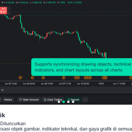
Grafik Harga
ik
Diluncurkan

asi objek gambar, indikator teknikal, dan gaya grafik di semua 