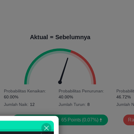
Aktual = Sebelumnya
Probabilitas Kenaikan:
Probabilitas Penurunan:
Probabili
60.00%
40.00%
46.72%
Jumlah Naik:
12
Jumlah Turun:
8
Jumlah N
Rata-rata Volatilitas:
65
Points
(0.07%)
Rat