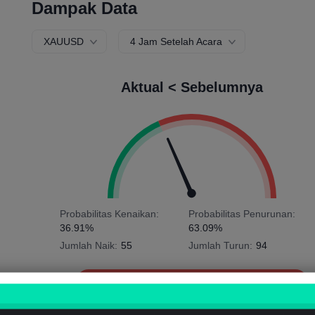
Dampak Data
XAUUSD
4 Jam Setelah Acara
Aktual < Sebelumnya
Probabilitas Kenaikan:
Probabilitas Penurunan:
36.91%
63.09%
Jumlah Naik:
55
Jumlah Turun:
94
Rata-rata Volatilitas:
-62
Points
(-0.04%)