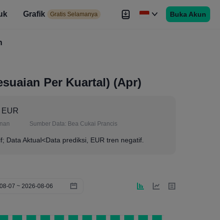
uk
Grafik
Buka Akun
elamanya
Gratis Selamanya
es
h
Brokers
Lebih
uaian Per Kuartal) (Apr)
M EUR
anan
Sumber Data:
Bea Cukai Prancis
if; Data Aktual<Data prediksi, EUR tren negatif.