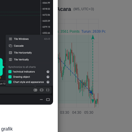
Dampak 4 Jam Setelah Acara
(M5, UTC+3)
grafik
