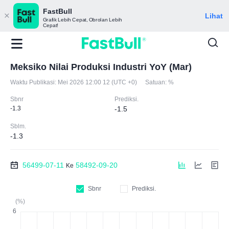
FastBull
Lihat
Grafik Lebih Cepat, Obrolan Lebih
Cepat!
Meksiko Nilai Produksi Industri YoY (Mar)
Waktu Publikasi:
Mei 2026 12:00 12 (UTC +0)
Satuan:
%
Sbnr
Prediksi.
-1.3
-1.5
Sblm.
-1.3
56499-07-11
58492-09-20
Ke
Sbnr
Prediksi.
(%)