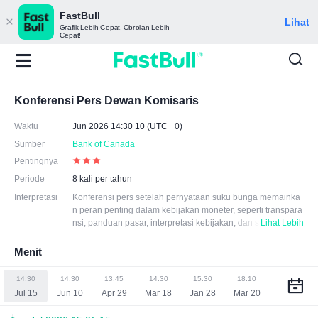
FastBull
Lihat
Grafik Lebih Cepat, Obrolan Lebih
Cepat!
Konferensi Pers Dewan Komisaris
Waktu
Jun 2026 14:30 10 (UTC +0)
Sumber
Bank of Canada
Pentingnya
Periode
8 kali per tahun
Interpretasi
Konferensi pers setelah pernyataan suku bunga memainka
n peran penting dalam kebijakan moneter, seperti transpara
nsi, panduan pasar, interpretasi kebijakan, dan s
Lihat Lebih
tabilitas pasar. Ini adalah jalur penting bagi bank sentral unt
uk berkomunikasi dengan media dan masyarakat, membant
Menit
u untuk mendukung pengambilan kebijakan, pemahaman p
elaku pasar dan masyarakat, guna menjaga transparansi d
14:30
14:30
13:45
14:30
15:30
18:10
an efektivitas kebijakan moneter. Hal ini memungkinkan pej
Jul 15
Jun 10
Apr 29
Mar 18
Jan 28
Mar 20
abat bank sentral untuk menjelaskan alasan di balik keputu
san kebijakan, arah kebijakan dan analisis ekonomi, sambil