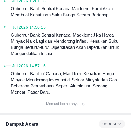
Jul 2026 15:01 15
memberikan posisi pandangan pejabat mengenai arah kebi
Gubernur Bank Sentral Kanada Macklem: Kami Akan
jakan moneter di masa depan, serta informasi prospek kebij
akan. Apalagi, ketika keputusan kebijakan tidak sejalan den
Membuat Keputusan Suku Bunga Secara Bertahap
gan ekspektasi pasar, hal ini memungkinkan masyarakat un
tuk lebih memahami alur pertimbangan kebijakan bank sent
Jul 2026 14:58 15
ral.
Gubernur Bank Sentral Kanada, Macklem: Jika Harga
Minyak Naik Lagi dan Mendorong Inflasi, Kenaikan Suku
Bunga Berturut-turut Diperkirakan Akan Diperlukan untuk
Mengendalikan Inflasi
Jul 2026 14:57 15
Gubernur Bank of Canada, Macklem: Kenaikan Harga
Minyak Mendorong Investasi di Sektor Minyak dan Gas.
Beberapa Perusahaan, Seperti Aluminium, Sedang
Mencari Pasar Baru.
Memuat lebih banyak
Dampak Acara
USDCAD