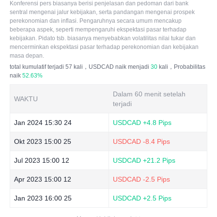
Konferensi pers biasanya berisi penjelasan dan pedoman dari bank
sentral mengenai jalur kebijakan, serta pandangan mengenai prospek
perekonomian dan inflasi. Pengaruhnya secara umum mencakup
beberapa aspek, seperti mempengaruhi ekspektasi pasar terhadap
kebijakan. Pidato tsb. biasanya menyebabkan volatilitas nilai tukar dan
mencerminkan ekspektasi pasar terhadap perekonomian dan kebijakan
masa depan.
total kumulatif terjadi
57
kali，USDCAD naik menjadi
30
kali，Probabilitas
naik
52.63%
Dalam 60 menit setelah
WAKTU
terjadi
Jan 2024 15:30 24
USDCAD
+4.8 Pips
Okt 2023 15:00 25
USDCAD
-8.4 Pips
Jul 2023 15:00 12
USDCAD
+21.2 Pips
Apr 2023 15:00 12
USDCAD
-2.5 Pips
Jan 2023 16:00 25
USDCAD
+2.5 Pips