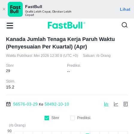
FastBull
Lihat
Grafik Lebih Cepat, Obrolan Lebih
Cepat!
Kanada Jumlah Tenaga Kerja Paruh Waktu
(Penyesuaian Per Kuartal) (Apr)
Waktu Publikasi:
Mei 2026 12:30 8 (UTC +0)
Satuan:
rb Orang
Sbnr
Prediksi.
29
--
Sblm.
15.2
56576-03-29
58492-10-10
Ke
Sbnr
Prediksi.
(rb Orang)