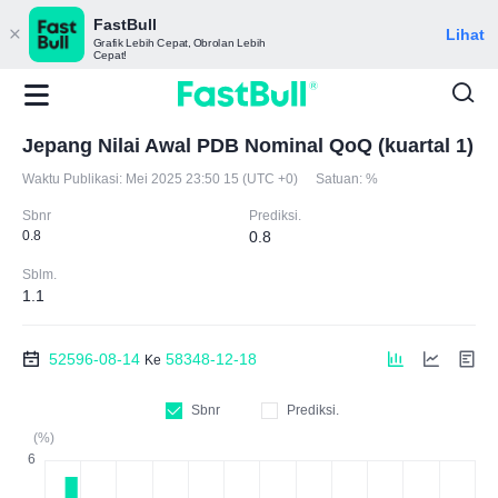
FastBull
Lihat
Grafik Lebih Cepat, Obrolan Lebih
Cepat!
Jepang Nilai Awal PDB Nominal QoQ (kuartal 1)
Waktu Publikasi:
Mei 2025 23:50 15 (UTC +0)
Satuan:
%
Sbnr
Prediksi.
0.8
0.8
Sblm.
1.1
52596-08-14
58348-12-18
Ke
Sbnr
Prediksi.
(%)