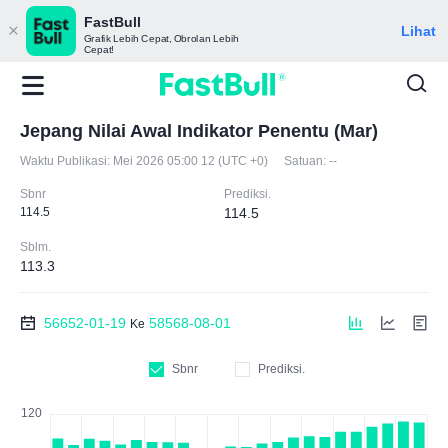
FastBull
Lihat
Grafik Lebih Cepat, Obrolan Lebih
Cepat!
Jepang Nilai Awal Indikator Penentu (Mar)
Waktu Publikasi:
Mei 2026 05:00 12 (UTC +0)
Satuan:
--
Sbnr
Prediksi.
114.5
114.5
Sblm.
113.3
56652-01-19
58568-08-01
Ke
Sbnr
Prediksi.