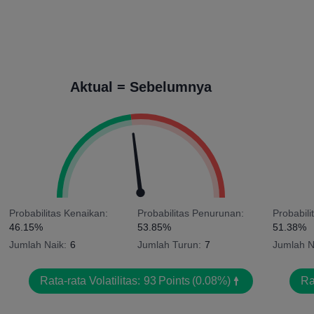
Aktual = Sebelumnya
Probabilitas Kenaikan:
Probabilitas Penurunan:
Probabili
46.15%
53.85%
51.38%
Jumlah Naik:
6
Jumlah Turun:
7
Jumlah N
Rata-rata Volatilitas:
93
Points
(0.08%)
Ra