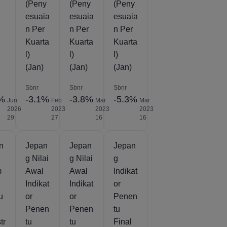
(Peny
(Peny
(Peny
esuaia
esuaia
esuaia
n Per
n Per
n Per
Kuarta
Kuarta
Kuarta
l)
l)
l)
(Jan)
(Jan)
(Jan)
Sbnr
Sbnr
Sbnr
6%
-3.1%
-3.8%
-5.3%
Jun
Feb
Mar
Mar
2026
2023
2023
2023
29
27
16
16
n
Jepan
Jepan
Jepan
g Nilai
g Nilai
g
m
Awal
Awal
Indikat
Indikat
Indikat
or
u
or
or
Penen
Penen
Penen
tu
tr
tu
tu
Final