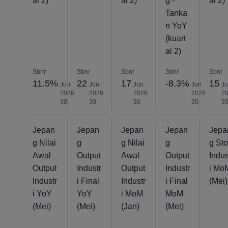
al 2)
al 2)
g -
al 2)
Tanka
n YoY
(kuart
al 2)
Sbnr
Sbnr
Sbnr
Sbnr
Sbnr
11.5%
22
17
-8.3%
15
Jun
Jun
Jun
Jun
J
2026
2026
2026
2026
2
30
30
30
30
3
Jepan
Jepan
Jepan
Jepan
Jepa
g Nilai
g
g Nilai
g
g St
Awal
Output
Awal
Output
Indus
Output
Industr
Output
Industr
i Mo
Industr
i Final
Industr
i Final
(Mei)
i YoY
YoY
i MoM
MoM
(Mei)
(Mei)
(Jan)
(Mei)