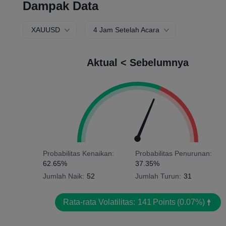
Dampak Data
XAUUSD
4 Jam Setelah Acara
Aktual < Sebelumnya
Probabilitas Kenaikan:
Probabilitas Penurunan:
62.65%
37.35%
Jumlah Naik:
52
Jumlah Turun:
31
Rata-rata Volatilitas:
141
Points
(0.07%)