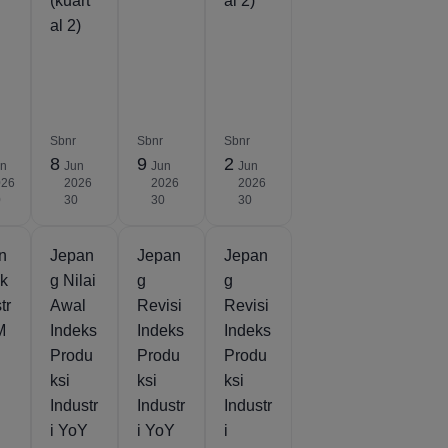
(kuart
al 2)
al 2)
Sbnr
Sbnr
Sbnr
8
9
2
un
Jun
Jun
Jun
026
2026
2026
2026
0
30
30
30
n
Jepan
Jepan
Jepan
ok
g Nilai
g
g
tr
Awal
Revisi
Revisi
M
Indeks
Indeks
Indeks
Produ
Produ
Produ
ksi
ksi
ksi
Industr
Industr
Industr
i YoY
i YoY
i