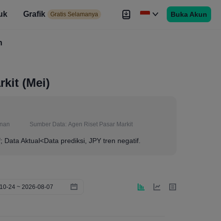
uk
Grafik
Buka Akun
elamanya
Gratis Selamanya
es
h
Brokers
Lebih
kit (Mei)
anan
Sumber Data:
Agen Riset Pasar Markit
f; Data Aktual<Data prediksi, JPY tren negatif.