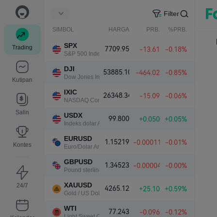
Filter
SIMBOL
HARGA
PRB.
%PRB.
SPX
Trading
7709.95
-13.61
-0.18%
S&P 500 Index
DJI
53885.10
-464.02
-0.85%
Dow Jones Industrial Average
Kutipan
IXIC
26348.34
-15.09
-0.06%
NASDAQ Composite Index
Salin
USDX
99.800
+0.050
+0.05%
Indeks dolar AS
EURUSD
1.15219
-0.00011
-0.01%
Kontes
Euro/Dolar Amerika
GBPUSD
1.34523
-0.00004
-0.00%
Pound sterling/Dolar Amerika
XAUUSD
24/7
4265.12
+25.10
+0.59%
Gold / US Dollar
WTI
77.243
-0.096
-0.12%
Light Sweet Crude Oil