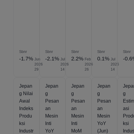
Sbnr
Sbnr
Sbnr
Sbnr
Sbnr
-1.7%
-2.1%
2.2%
0.1%
-0.
Jun
Jul
Feb
Jul
2026
2026
2026
2026
29
14
26
14
Jepan
Jepan
Jepan
Jepan
Jepa
g Nilai
g
g
g
g
Awal
Pesan
Pesan
Pesan
Esti
Indeks
an
an
an
asi
Produ
Mesin
Mesin
Mesin
Prod
ksi
Inti
Inti
YoY
ksi
Industr
YoY
MoM
(Jun)
Indus