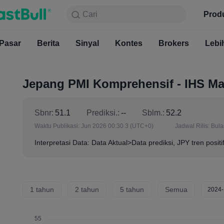
Cari
Cari
Produk
Grafik
Prod
Gratis S
Pasar
Berita
Sinyal
Pasar
Kontes
Berita
Brokers
Sinyal
Kont
Lebi
Jepang PMI Komprehensif - IHS Mar
Sbnr:
51.1
Prediksi.:
--
Sblm.:
52.2
Waktu Publikasi:
Jun 2026 00:30 3
(UTC+0)
Jadwal Rilis:
Bul
Interpretasi Data: Data Aktual>Data prediksi, JPY tren positi
1 tahun
2 tahun
5 tahun
Semua