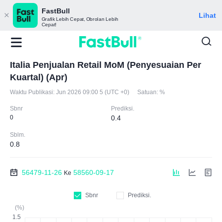
FastBull
Lihat
Grafik Lebih Cepat, Obrolan Lebih
Cepat!
Italia Penjualan Retail MoM (Penyesuaian Per
Kuartal) (Apr)
Waktu Publikasi:
Jun 2026 09:00 5 (UTC +0)
Satuan:
%
Sbnr
Prediksi.
0
0.4
Sblm.
0.8
56479-11-26
58560-09-17
Ke
Sbnr
Prediksi.
(%)