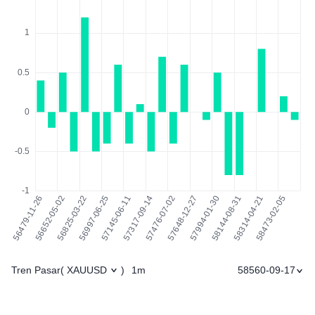
Tren Pasar
1m
58560-09-17
(
XAUUSD
)