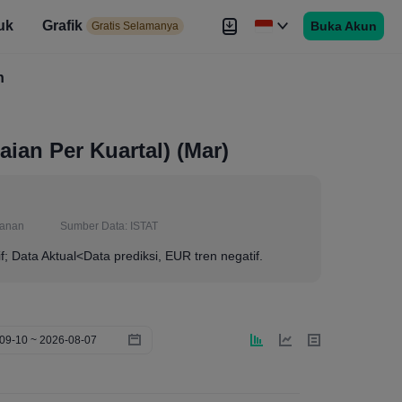
uk
Grafik
Buka Akun
elamanya
Gratis Selamanya
es
h
Brokers
Lebih
aian Per Kuartal) (Mar)
lanan
Sumber Data:
ISTAT
if; Data Aktual<Data prediksi, EUR tren negatif.