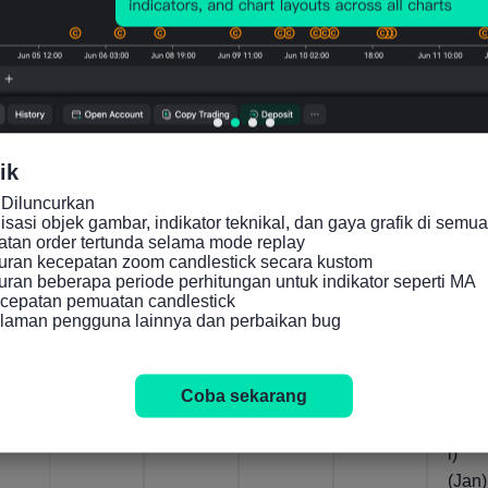
Indikator yang Relevan
Italia
Italia
Italia
Italia
Italia
PMI
Indeks
PMI
Output
Juml
Bidan
Keper
Sektor
Industr
h
ik
g
cayaa
Jasa
i MoM
Pes
Diluncurkan

Konstr
n
(Peny
(Peny
an
asi objek gambar, indikator teknikal, dan gaya grafik di semua 
uksi -
Manuf
esuaia
esuaia
Indus
an order tertunda selama mode replay

ran kecepatan zoom candlestick secara kustom

IHS
aktur
n Per
n Per
i Yo
an beberapa periode perhitungan untuk indikator seperti MA

Markit
ISTAT
Kuarta
Kuarta
(Seb
cepatan pemuatan candlestick

(Feb)
(Jul)
l) (Jul)
l)
um
alaman pengguna lainnya dan perbaikan bug
(Jun)
Pen
suai
Coba sekarang
Per
Kuar
l)
(Jan)