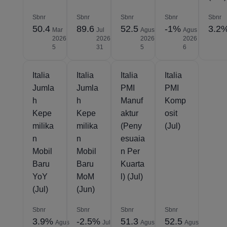
Sbnr
Sbnr
Sbnr
Sbnr
Sbnr
50.4
89.6
52.5
-1%
3.2
Mar
Jul
Agus
Agus
2026
2026
2026
2026
5
31
5
6
Italia
Italia
Italia
Italia
Jumla
Jumla
PMI
PMI
h
h
Manuf
Komp
Kepe
Kepe
aktur
osit
milika
milika
(Peny
(Jul)
n
n
esuaia
Mobil
Mobil
n Per
Baru
Baru
Kuarta
YoY
MoM
l) (Jul)
(Jul)
(Jun)
Sbnr
Sbnr
Sbnr
Sbnr
3.9%
-2.5%
51.3
52.5
Agus
Jul
Agus
Agus