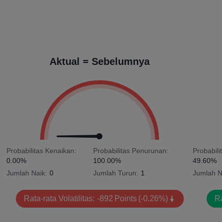
Aktual = Sebelumnya
Probabilitas Kenaikan:
Probabilitas Penurunan:
Probabili
0.00%
100.00%
49.60%
Jumlah Naik:
0
Jumlah Turun:
1
Jumlah N
Rata-rata Volatilitas:
-892
Points
(-0.26%)
Ra