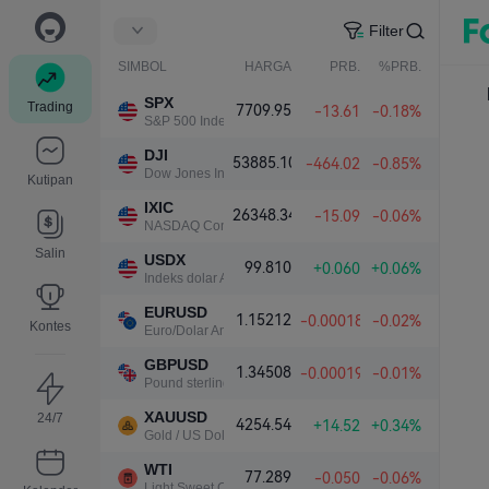
Filter
SIMBOL
HARGA
PRB.
%PRB.
SPX
Trading
7709.95
-13.61
-0.18%
S&P 500 Index
DJI
53885.10
-464.02
-0.85%
Dow Jones Industrial Average
Kutipan
IXIC
26348.34
-15.09
-0.06%
NASDAQ Composite Index
Salin
USDX
99.810
+0.060
+0.06%
Indeks dolar AS
EURUSD
1.15212
-0.00018
-0.02%
Kontes
Euro/Dolar Amerika
GBPUSD
1.34508
-0.00019
-0.01%
Pound sterling/Dolar Amerika
XAUUSD
24/7
4254.54
+14.52
+0.34%
Gold / US Dollar
WTI
77.289
-0.050
-0.06%
Light Sweet Crude Oil