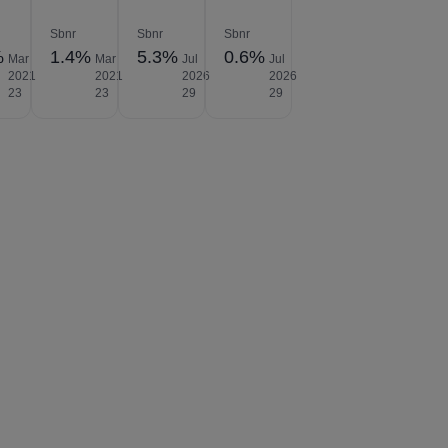
Sbnr
Sbnr
Sbnr
%
1.4%
5.3%
0.6%
Mar
Mar
Jul
Jul
2021
2021
2026
2026
23
23
29
29