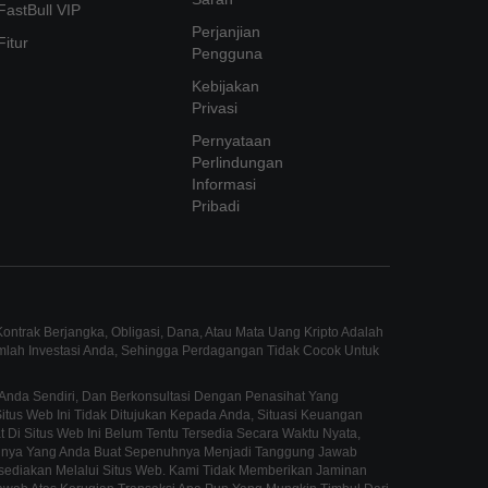
FastBull VIP
Perjanjian
Fitur
Pengguna
Kebijakan
Privasi
Pernyataan
Perlindungan
Informasi
Pribadi
ntrak Berjangka, Obligasi, Dana, Atau Mata Uang Kripto Adalah
umlah Investasi Anda, Sehingga Perdagangan Tidak Cocok Untuk
Anda Sendiri, Dan Berkonsultasi Dengan Penasihat Yang
us Web Ini Tidak Ditujukan Kepada Anda, Situasi Keuangan
 Di Situs Web Ini Belum Tentu Tersedia Secara Waktu Nyata,
innya Yang Anda Buat Sepenuhnya Menjadi Tanggung Jawab
sediakan Melalui Situs Web. Kami Tidak Memberikan Jaminan