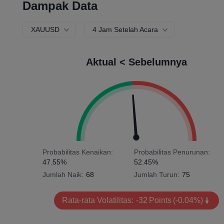
Dampak Data
XAUUSD
4 Jam Setelah Acara
Aktual < Sebelumnya
Probabilitas Kenaikan:
Probabilitas Penurunan:
47.55%
52.45%
Jumlah Naik:
68
Jumlah Turun:
75
Rata-rata Volatilitas:
-32
Points
(-0.04%)