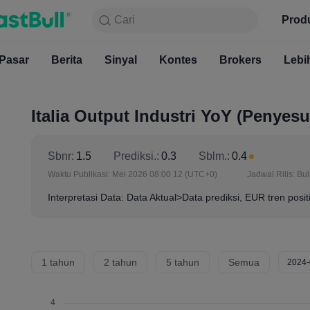
Cari
Cari
Produk
Grafik
Prod
Gratis S
Pasar
Berita
Sinyal
Pasar
Kontes
Berita
Brokers
Sinyal
Kont
Lebi
Italia Output Industri YoY (Penyesu
Sbnr:
1.5
Prediksi.:
0.3
Sblm.:
0.4
Waktu Publikasi:
Mei 2026 08:00 12
(UTC+0)
Jadwal Rilis:
Bu
Interpretasi Data: Data Aktual>Data prediksi, EUR tren posit
1 tahun
2 tahun
5 tahun
Semua