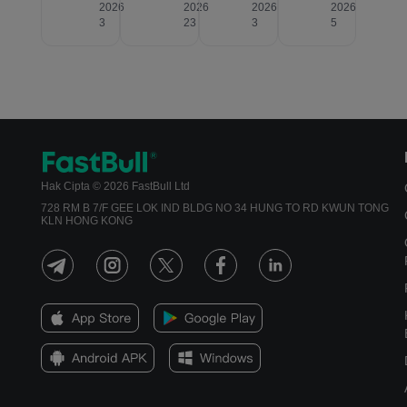
2026
2026
2026
2026
3
23
3
5
Hak Cipta © 2026 FastBull Ltd
728 RM B 7/F GEE LOK IND BLDG NO 34 HUNG TO RD KWUN TONG
KLN HONG KONG