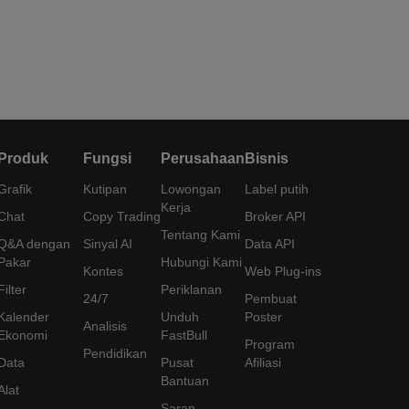
Produk
Fungsi
Perusahaan
Bisnis
Grafik
Kutipan
Lowongan
Label putih
Kerja
Chat
Copy Trading
Broker API
Tentang Kami
Q&A dengan
Sinyal AI
Data API
Pakar
Hubungi Kami
Kontes
Web Plug-ins
Filter
Periklanan
24/7
Pembuat
Kalender
Unduh
Poster
Analisis
Ekonomi
FastBull
Program
Pendidikan
Data
Pusat
Afiliasi
Bantuan
Alat
Saran