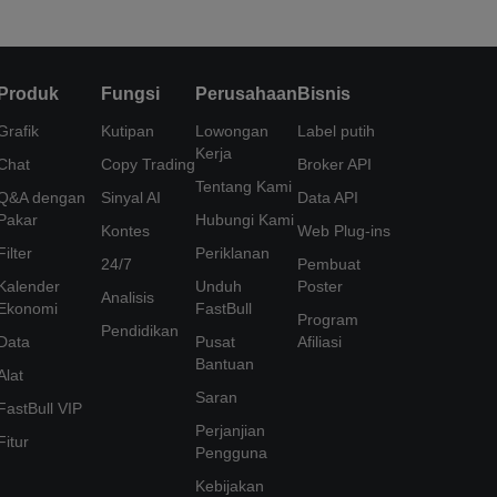
Produk
Fungsi
Perusahaan
Bisnis
Grafik
Kutipan
Lowongan
Label putih
Kerja
Chat
Copy Trading
Broker API
Tentang Kami
Q&A dengan
Sinyal AI
Data API
Pakar
Hubungi Kami
Kontes
Web Plug-ins
Filter
Periklanan
24/7
Pembuat
Kalender
Unduh
Poster
Analisis
Ekonomi
FastBull
Program
Pendidikan
Data
Pusat
Afiliasi
Bantuan
Alat
Saran
FastBull VIP
Perjanjian
Fitur
Pengguna
Kebijakan