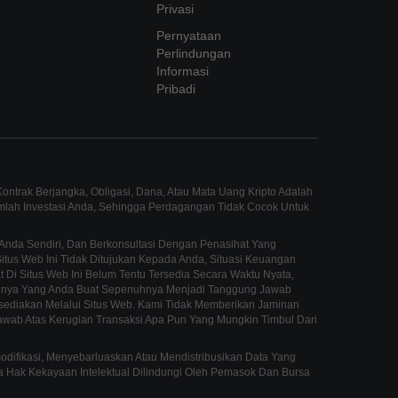
Privasi
Pernyataan
Perlindungan
Informasi
Pribadi
ntrak Berjangka, Obligasi, Dana, Atau Mata Uang Kripto Adalah
umlah Investasi Anda, Sehingga Perdagangan Tidak Cocok Untuk
Anda Sendiri, Dan Berkonsultasi Dengan Penasihat Yang
us Web Ini Tidak Ditujukan Kepada Anda, Situasi Keuangan
 Di Situs Web Ini Belum Tentu Tersedia Secara Waktu Nyata,
innya Yang Anda Buat Sepenuhnya Menjadi Tanggung Jawab
sediakan Melalui Situs Web. Kami Tidak Memberikan Jaminan
awab Atas Kerugian Transaksi Apa Pun Yang Mungkin Timbul Dari
fikasi, Menyebarluaskan Atau Mendistribusikan Data Yang
mua Hak Kekayaan Intelektual Dilindungi Oleh Pemasok Dan Bursa