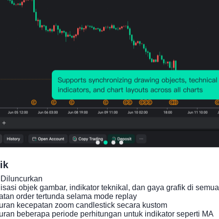
ik
Diluncurkan

asi objek gambar, indikator teknikal, dan gaya grafik di semua 
an order tertunda selama mode replay

ran kecepatan zoom candlestick secara kustom

an beberapa periode perhitungan untuk indikator seperti MA

Indikator yang Relevan