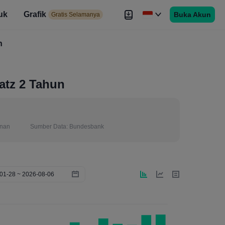
uk
Grafik
Buka Akun
elamanya
Gratis Selamanya
es
h
Brokers
Lebih
atz 2 Tahun
anan
Sumber Data:
Bundesbank