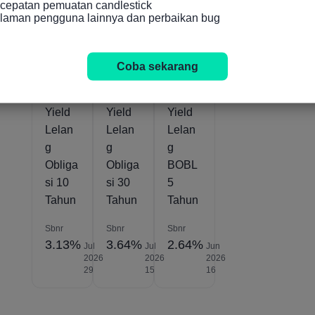
cepatan pemuatan candlestick

alaman pengguna lainnya dan perbaikan bug
Jerma
Jerma
Jerma
n
n
n
Coba sekarang
Rata-
Rata-
Rata-
Rata
Rata
Rata
Yield
Yield
Yield
Lelan
Lelan
Lelan
g
g
g
Obliga
Obliga
BOBL
si 10
si 30
5
Tahun
Tahun
Tahun
Sbnr
Sbnr
Sbnr
3.13%
3.64%
2.64%
Jul
Jul
Jun
2026
2026
2026
29
15
16