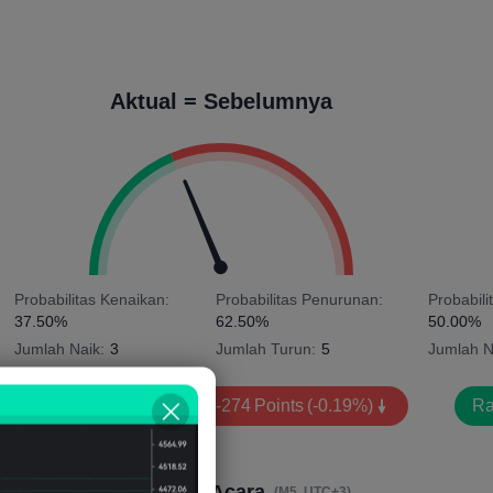
Aktual = Sebelumnya
Probabilitas Kenaikan:
Probabilitas Penurunan:
Probabili
37.50%
62.50%
50.00%
Jumlah Naik:
3
Jumlah Turun:
5
Jumlah N
Rata-rata Volatilitas:
-274
Points
(-0.19%)
Ra
Dampak 4 Jam Setelah Acara
(M5, UTC+3)