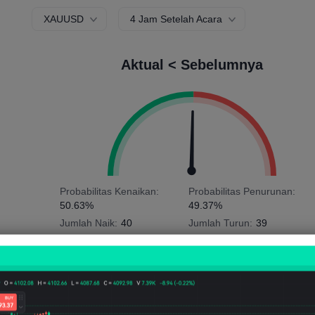
XAUUSD
4 Jam Setelah Acara
Aktual < Sebelumnya
Probabilitas Kenaikan:
Probabilitas Penurunan:
50.63%
49.37%
Jumlah Naik:
40
Jumlah Turun:
39
Rata-rata Volatilitas:
-128
Points
(-0.01%)
Grafik Harga