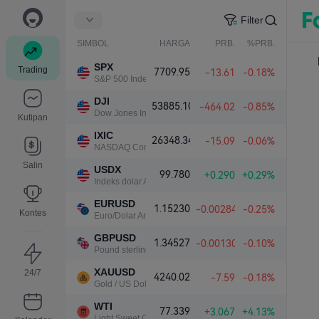
Filter
SIMBOL
HARGA
PRB.
%PRB.
SPX
Trading
7709.95
-13.61
-0.18%
S&P 500 Index
DJI
53885.10
-464.02
-0.85%
Dow Jones Industrial Average
Kutipan
IXIC
26348.34
-15.09
-0.06%
NASDAQ Composite Index
Salin
USDX
99.780
+0.290
+0.29%
Indeks dolar AS
EURUSD
1.15230
-0.00284
-0.25%
Kontes
Euro/Dolar Amerika
GBPUSD
1.34527
-0.00130
-0.10%
Pound sterling/Dolar Amerika
XAUUSD
24/7
4240.02
-7.59
-0.18%
Gold / US Dollar
WTI
77.339
+3.067
+4.13%
Light Sweet Crude Oil