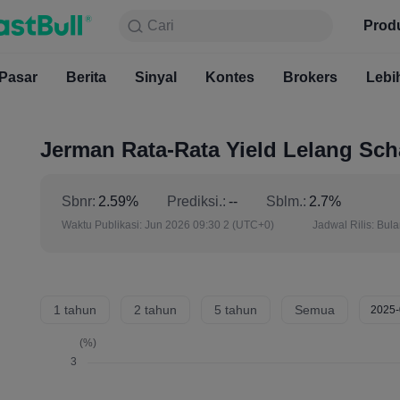
Cari
Cari
Produk
Grafik
Prod
Gratis S
Pasar
Berita
Sinyal
Pasar
Kontes
Berita
Brokers
Sinyal
Kont
Lebi
Jerman Rata-Rata Yield Lelang Sch
Sbnr:
2.59%
Prediksi.:
--
Sblm.:
2.7%
Waktu Publikasi:
Jun 2026 09:30 2
(UTC+0)
Jadwal Rilis:
Bul
1 tahun
2 tahun
5 tahun
Semua