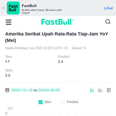
FastBull
Lihat
Grafik Lebih Cepat, Obrolan Lebih
Cepat!
Amerika Serikat Upah Rata-Rata Tiap-Jam YoY
(Mei)
Waktu Publikasi:
Jun 2026 12:30 5 (UTC +0)
Satuan:
%
Sbnr
Prediksi.
3.4
3.4
Sblm.
3.6
56557-01-28
58569-06-09
Ke
Sbnr
Prediksi.
(%)