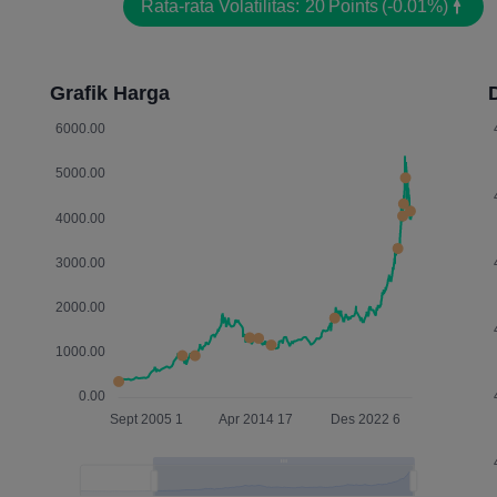
Rata-rata Volatilitas:
20
Points
(-0.01%)
Grafik Harga