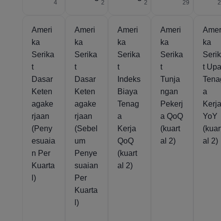
4
2
2
29
Ameri
Ameri
Ameri
Ameri
Amer
ka
ka
ka
ka
ka
Serika
Serika
Serika
Serika
Seri
t
t
t
t
t Up
Dasar
Dasar
Indeks
Tunja
Tena
Keten
Keten
Biaya
ngan
a
agake
agake
Tenag
Pekerj
Kerj
rjaan
rjaan
a
a QoQ
YoY
(Peny
(Sebel
Kerja
(kuart
(kuar
esuaia
um
QoQ
al 2)
al 2)
n Per
Penye
(kuart
Kuarta
suaian
al 2)
l)
Per
Kuarta
l)