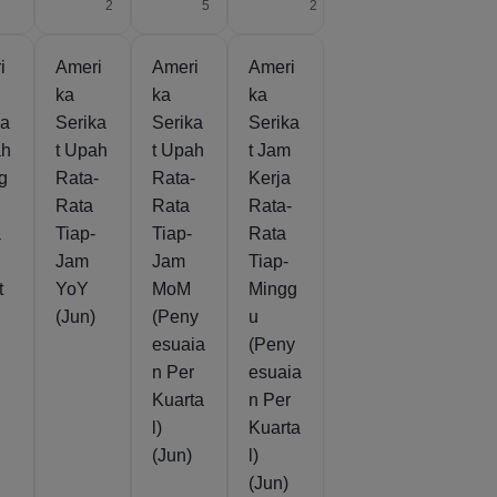
2
2
5
2
i
Ameri
Ameri
Ameri
ka
ka
ka
ka
Serika
Serika
Serika
ah
t Upah
t Upah
t Jam
g
Rata-
Rata-
Kerja
Rata
Rata
Rata-
a
Tiap-
Tiap-
Rata
Jam
Jam
Tiap-
t
YoY
MoM
Mingg
(Jun)
(Peny
u
esuaia
(Peny
n Per
esuaia
Kuarta
n Per
l)
Kuarta
(Jun)
l)
(Jun)