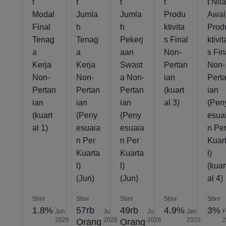
t
t
t
t
t Nila
Modal
Jumla
Jumla
Produ
Awal
Final
h
h
ktivita
Prod
Tenag
Tenag
Pekerj
s Final
ktivit
a
a
aan
Non-
s Fin
Kerja
Kerja
Swast
Pertan
Non-
Non-
Non-
a Non-
ian
Pert
Pertan
Pertan
Pertan
(kuart
ian
ian
ian
ian
al 3)
(Pen
(kuart
(Peny
(Peny
esua
al 1)
esuaia
esuaia
n Pe
n Per
n Per
Kuar
Kuarta
Kuarta
l)
l)
l)
(kuar
(Jun)
(Jun)
al 4)
Sbnr
Sbnr
Sbnr
Sbnr
Sbnr
1.8%
57rb
49rb
4.9%
3%
Jun
Jul
Jul
Jan
2026
2026
2026
2026
Orang
Orang