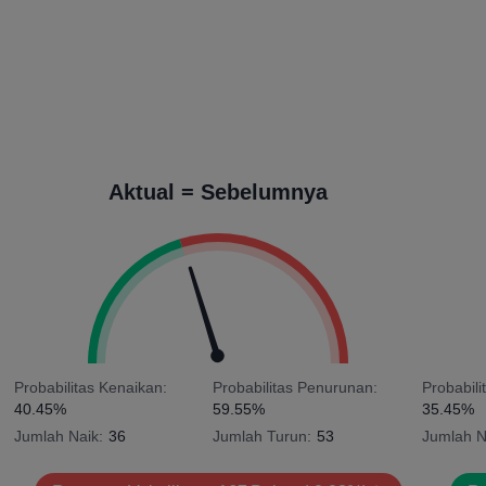
Aktual = Sebelumnya
Probabilitas Kenaikan:
Probabilitas Penurunan:
Probabili
40.45%
59.55%
35.45%
Jumlah Naik:
36
Jumlah Turun:
53
Jumlah N