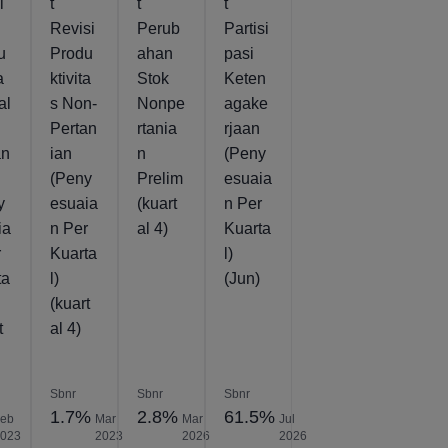
i
t
t
t
Revisi
Perub
Partisi
u
Produ
ahan
pasi
a
ktivita
Stok
Keten
al
s Non-
Nonpe
agake
Pertan
rtania
rjaan
an
ian
n
(Peny
(Peny
Prelim
esuaia
y
esuaia
(kuart
n Per
ia
n Per
al 4)
Kuarta
r
Kuarta
l)
ta
l)
(Jun)
(kuart
t
al 4)
Sbnr
Sbnr
Sbnr
1.7%
2.8%
61.5%
Feb
Mar
Mar
Jul
2023
2023
2026
2026