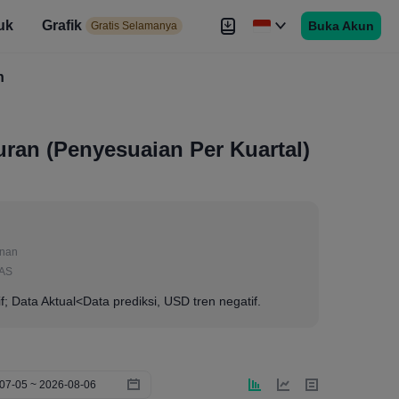
uk
Grafik
Buka Akun
elamanya
Gratis Selamanya
es
h
Brokers
Lebih
ran (Penyesuaian Per Kuartal)
anan
 AS
if; Data Aktual<Data prediksi, USD tren negatif.