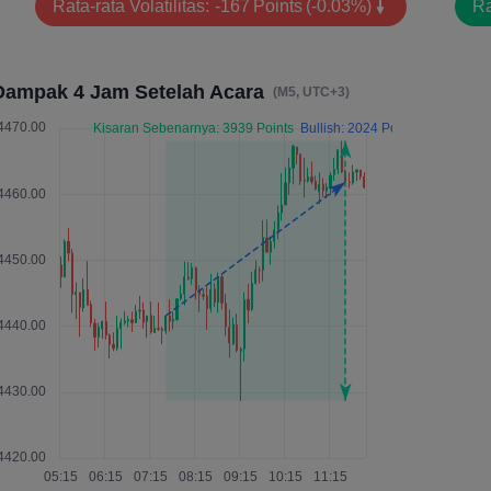
Rata-rata Volatilitas:
-167
Points
(-0.03%)
Ra
Dampak 4 Jam Setelah Acara
(M5, UTC+3)