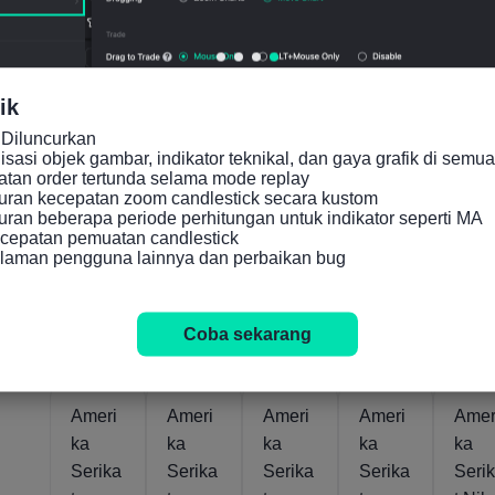
esuaia
l)
n Per
n Pe
n Per
(Jun)
Kuarta
Kuar
Kuarta
l)
l)
ik
l)
(kuart
(kuar
(Jun)
al 4)
al 3)
Diluncurkan

asi objek gambar, indikator teknikal, dan gaya grafik di semua 
an order tertunda selama mode replay

ran kecepatan zoom candlestick secara kustom

an beberapa periode perhitungan untuk indikator seperti MA

cepatan pemuatan candlestick

alaman pengguna lainnya dan perbaikan bug
Sbnr
Sbnr
Sbnr
Sbnr
Sbnr
44rb
7.359jt
7.9%
2.8%
-1.
Agus
Agus
Jul
Mar
Coba sekarang
2026
2026
2026
2026
Orang
Orang
5
4
2
5
Ameri
Ameri
Ameri
Ameri
Amer
ka
ka
ka
ka
ka
Serika
Serika
Serika
Serika
Seri