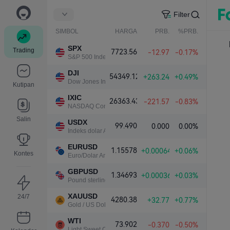
Filter
SIMBOL
HARGA
PRB.
%PRB.
SPX
Trading
7723.56
-12.97
-0.17%
S&P 500 Index
DJI
54349.12
+263.24
+0.49%
Dow Jones Industrial Average
Kutipan
IXIC
26363.43
-221.57
-0.83%
NASDAQ Composite Index
Salin
USDX
99.490
0.000
0.00%
Indeks dolar AS
EURUSD
1.15578
+0.00064
+0.06%
Kontes
Euro/Dolar Amerika
GBPUSD
1.34693
+0.00036
+0.03%
Pound sterling/Dolar Amerika
XAUUSD
24/7
4280.38
+32.77
+0.77%
Gold / US Dollar
WTI
73.902
-0.370
-0.50%
Light Sweet Crude Oil