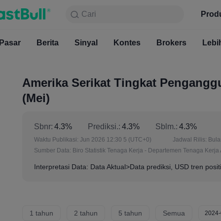
Cari
Cari
Produk
Grafik
Prod
Gratis S
Pasar
Berita
Sinyal
Pasar
Kontes
Berita
Brokers
Sinyal
Kont
Lebi
Amerika Serikat Tingkat Penganggu
(Mei)
Sbnr:
4.3%
Prediksi.:
4.3%
Sblm.:
4.3%
Waktu Publikasi:
Jun 2026 12:30 5
(UTC+0)
Jadwal Rilis:
Bul
Sumber Data:
Biro Statistik Tenaga Kerja - Departemen Tenaga Kerja
Interpretasi Data: Data Aktual>Data prediksi, USD tren posit
1 tahun
2 tahun
5 tahun
Semua