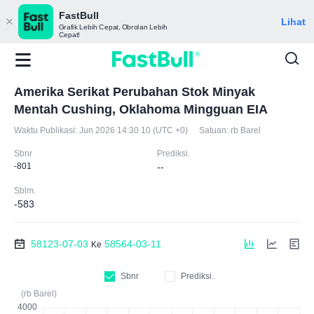
FastBull
Lihat
Grafik Lebih Cepat, Obrolan Lebih
Cepat!
Amerika Serikat Perubahan Stok Minyak
Mentah Cushing, Oklahoma Mingguan EIA
Waktu Publikasi:
Jun 2026 14:30 10 (UTC +0)
Satuan:
rb Barel
Sbnr
Prediksi.
-801
--
Sblm.
-583
58123-07-03
58564-03-11
Ke
Sbnr
Prediksi.
(rb Barel)