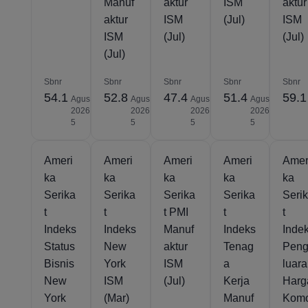
Manuf
aktur
ISM
aktur
aktur
ISM
(Jul)
ISM
ISM
(Jul)
(Jul)
(Jul)
Sbnr
Sbnr
Sbnr
Sbnr
Sbnr
54.1
52.8
47.4
51.4
59.1
Agus
Agus
Agus
Agus
2026
2026
2026
2026
5
5
5
5
Ameri
Ameri
Ameri
Ameri
Amer
ka
ka
ka
ka
ka
Serika
Serika
Serika
Serika
Seri
t
t
t PMI
t
t
Indeks
Indeks
Manuf
Indeks
Inde
Status
New
aktur
Tenag
Pen
Bisnis
York
ISM
a
luar
New
ISM
(Jul)
Kerja
Harg
York
(Mar)
Manuf
Kom