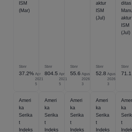
ISM
aktur
ditas
(Mar)
ISM
Manu
(Jul)
aktur
ISM
(Jul)
Sbnr
Sbnr
Sbnr
Sbnr
Sbnr
37.2%
804.5
55.6
52.8
71.1
Apr
Apr
Agus
Agus
2021
2021
2026
2026
5
5
3
3
Ameri
Ameri
Ameri
Ameri
Amer
ka
ka
ka
ka
ka
Serika
Serika
Serika
Serika
Seri
t
t
t
t
t
Indeks
Indeks
Indeks
Indeks
Inde