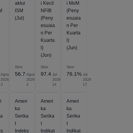
aktur
i Kecil
i MoM
f
ISM
NFIB
(Peny
(Jul)
(Peny
esuaia
esuaia
n Per
n Per
Kuarta
Kuarta
l)
l)
(Jun)
(Jun)
Sbnr
Sbnr
Sbnr
56.7
97.4
76.1%
Agus
Agus
Jul
Jul
2026
2026
2026
2026
3
3
14
17
i
Ameri
Ameri
Ameri
ka
ka
ka
ka
Serika
Serika
Serika
t
t
t
ks
Indeks
Indikat
Indikat