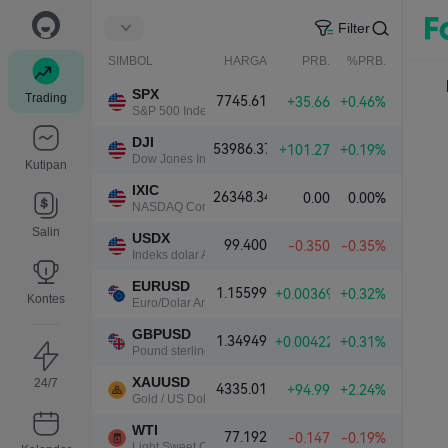
Filter
SIMBOL
HARGA
PRB.
%PRB.
SPX
Trading
7745.61
+35.66
+0.46%
S&P 500 Index
DJI
53986.37
+101.27
+0.19%
Dow Jones Industrial Average
Kutipan
IXIC
26348.34
0.00
0.00%
NASDAQ Composite Index
Salin
USDX
99.400
-0.350
-0.35%
Indeks dolar AS
EURUSD
1.15599
+0.00369
+0.32%
Kontes
Euro/Dolar Amerika
GBPUSD
1.34949
+0.00422
+0.31%
Pound sterling/Dolar Amerika
XAUUSD
24/7
4335.01
+94.99
+2.24%
Gold / US Dollar
WTI
77.192
-0.147
-0.19%
Light Sweet Crude Oil