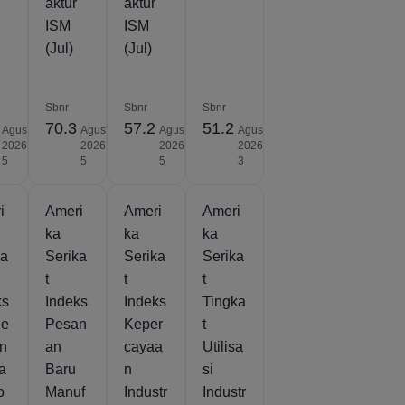
aktur
aktur
ISM
ISM
(Jul)
(Jul)
Sbnr
Sbnr
Sbnr
70.3
57.2
51.2
Agus
Agus
Agus
Agus
2026
2026
2026
2026
5
5
5
3
i
Ameri
Ameri
Ameri
ka
ka
ka
ka
Serika
Serika
Serika
t
t
t
ks
Indeks
Indeks
Tingka
ge
Pesan
Keper
t
an
an
cayaa
Utilisa
a
Baru
n
si
o
Manuf
Industr
Industr