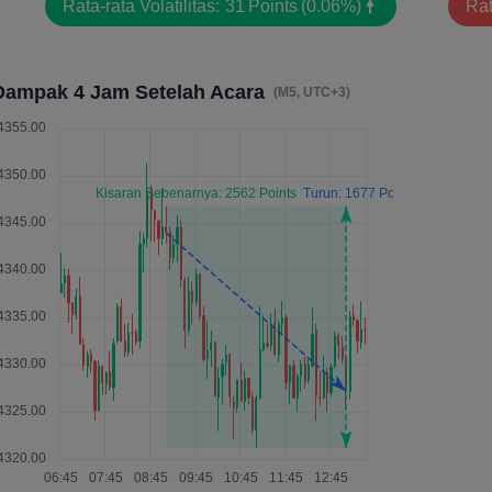
Rata-rata Volatilitas:
31
Points
(0.06%)
Rat
Dampak 4 Jam Setelah Acara
(M5, UTC+3)