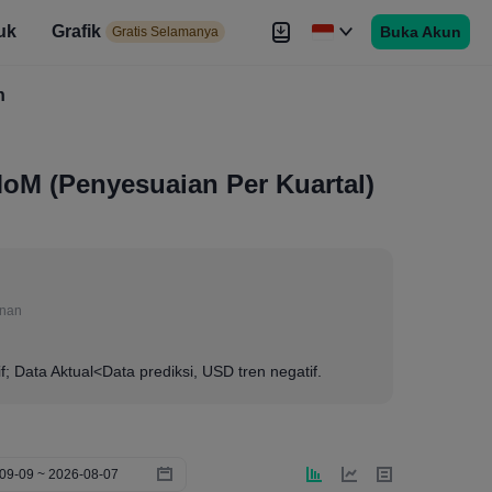
uk
Grafik
Buka Akun
elamanya
Gratis Selamanya
es
h
Brokers
Lebih
MoM (Penyesuaian Per Kuartal)
anan
if; Data Aktual<Data prediksi, USD tren negatif.