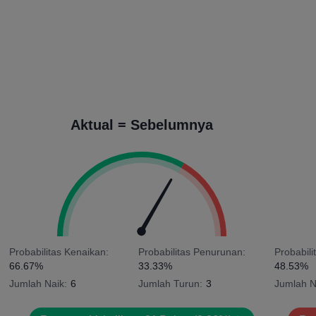
Aktual = Sebelumnya
Probabilitas Kenaikan:
Probabilitas Penurunan:
Probabili
66.67%
33.33%
48.53%
Jumlah Naik:
6
Jumlah Turun:
3
Jumlah N