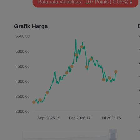
Rata-rata Volatilitas:
-107
Points
(-0.05%)
Grafik Harga