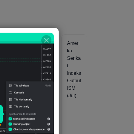
i
Ameri
Ameri
Ameri
ka
ka
ka
ka
Serika
Serika
Serika
t Nilai
t PMI
t
f
Awal
Kompr
Indeks
PMI
ehensi
Output
 -
Kompr
f Final
ISM
ehensi
- IHS
(Jul)
t
f - IHS
Markit
Markit
(Jul)
(Peny
esuaia
n Per