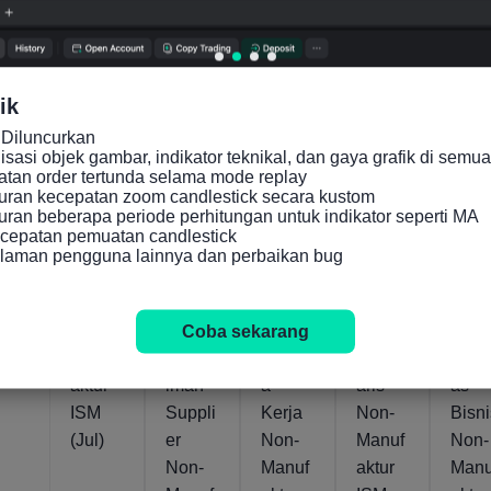
l) (Jul)
Kuarta
l) (Jul)
Sbnr
Sbnr
Sbnr
Sbnr
Sbnr
ik
45.1
53.6
54.6
53.8
53.9
Agus
Jul
Agus
Jul
Diluncurkan

2026
2026
2026
2026
asi objek gambar, indikator teknikal, dan gaya grafik di semua 
4
24
5
24
an order tertunda selama mode replay

ran kecepatan zoom candlestick secara kustom

an beberapa periode perhitungan untuk indikator seperti MA

Ameri
Ameri
Ameri
Ameri
Amer
cepatan pemuatan candlestick

ka
ka
ka
ka
ka
alaman pengguna lainnya dan perbaikan bug
Serika
Serika
Serika
Serika
Seri
t PMI
t
t
t
t
Non-
Indeks
Indeks
Indeks
Inde
Coba sekarang
Manuf
Pengir
Tenag
Invent
Aktiv
aktur
iman
a
aris
as
ISM
Suppli
Kerja
Non-
Bisn
(Jul)
er
Non-
Manuf
Non-
Non-
Manuf
aktur
Manu