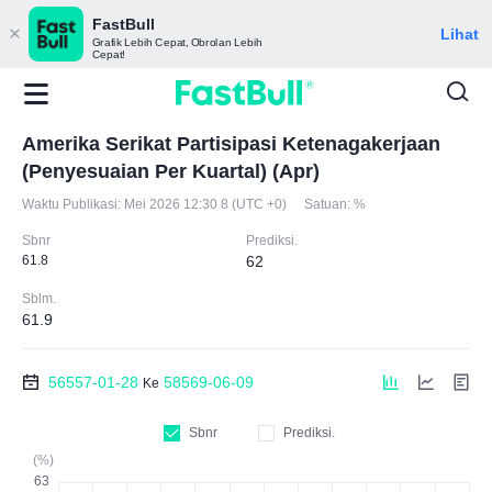
FastBull
Lihat
Grafik Lebih Cepat, Obrolan Lebih
Cepat!
Amerika Serikat Partisipasi Ketenagakerjaan
(Penyesuaian Per Kuartal) (Apr)
Waktu Publikasi:
Mei 2026 12:30 8 (UTC +0)
Satuan:
%
Sbnr
Prediksi.
61.8
62
Sblm.
61.9
56557-01-28
58569-06-09
Ke
Sbnr
Prediksi.
(%)