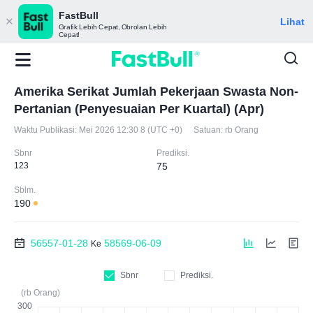
FastBull
Lihat
Grafik Lebih Cepat, Obrolan Lebih
Cepat!
Amerika Serikat Jumlah Pekerjaan Swasta Non-
Pertanian (Penyesuaian Per Kuartal) (Apr)
Waktu Publikasi:
Mei 2026 12:30 8 (UTC +0)
Satuan:
rb Orang
Sbnr
Prediksi.
123
75
Sblm.
190
56557-01-28
58569-06-09
Ke
Sbnr
Prediksi.
(rb Orang)