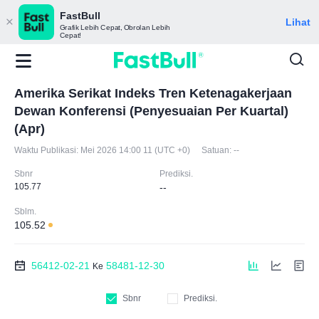
FastBull
Lihat
Grafik Lebih Cepat, Obrolan Lebih
Cepat!
Amerika Serikat Indeks Tren Ketenagakerjaan
Dewan Konferensi (Penyesuaian Per Kuartal)
(Apr)
Waktu Publikasi:
Mei 2026 14:00 11 (UTC +0)
Satuan:
--
Sbnr
Prediksi.
105.77
--
Sblm.
105.52
56412-02-21
58481-12-30
Ke
Sbnr
Prediksi.