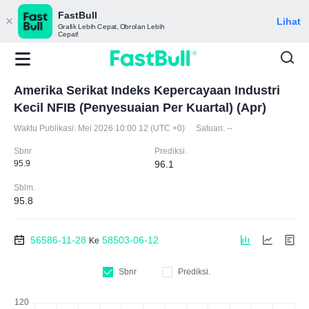
FastBull
Lihat
Grafik Lebih Cepat, Obrolan Lebih
Cepat!
Amerika Serikat Indeks Kepercayaan Industri
Kecil NFIB (Penyesuaian Per Kuartal) (Apr)
Waktu Publikasi:
Mei 2026 10:00 12 (UTC +0)
Satuan:
--
Sbnr
Prediksi.
95.9
96.1
Sblm.
95.8
56586-11-28
58503-06-12
Ke
Sbnr
Prediksi.