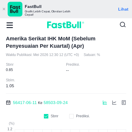
FastBull
Lihat
Grafik Lebih Cepat, Obrolan Lebih
Cepat!
Amerika Serikat IHK MoM (Sebelum
Penyesuaian Per Kuartal) (Apr)
Waktu Publikasi:
Mei 2026 12:30 12 (UTC +0)
Satuan:
%
Sbnr
Prediksi.
0.85
--
Sblm.
1.05
56417-06-11
58503-09-24
Ke
Sbnr
Prediksi.
(%)