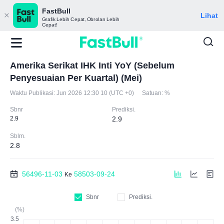
FastBull
Lihat
Grafik Lebih Cepat, Obrolan Lebih
Cepat!
Amerika Serikat IHK Inti YoY (Sebelum
Penyesuaian Per Kuartal) (Mei)
Waktu Publikasi:
Jun 2026 12:30 10 (UTC +0)
Satuan:
%
Sbnr
Prediksi.
2.9
2.9
Sblm.
2.8
56496-11-03
58503-09-24
Ke
Sbnr
Prediksi.
(%)