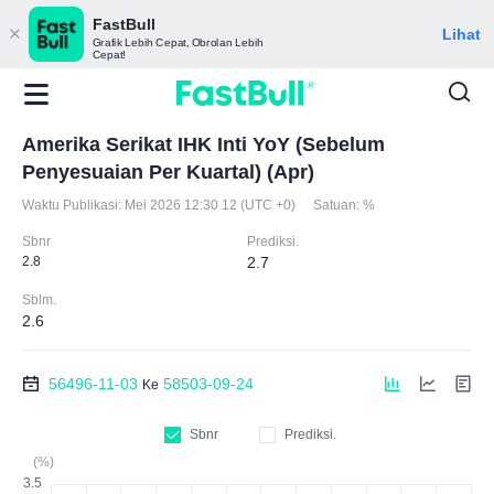
FastBull
Lihat
Grafik Lebih Cepat, Obrolan Lebih
Cepat!
Amerika Serikat IHK Inti YoY (Sebelum
Penyesuaian Per Kuartal) (Apr)
Waktu Publikasi:
Mei 2026 12:30 12 (UTC +0)
Satuan:
%
Sbnr
Prediksi.
2.8
2.7
Sblm.
2.6
56496-11-03
58503-09-24
Ke
Sbnr
Prediksi.
(%)