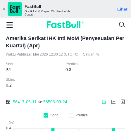
FastBull
Lihat
Grafik Lebih Cepat, Obrolan Lebih
Cepat!
Amerika Serikat IHK Inti MoM (Penyesuaian Per
Kuartal) (Apr)
Waktu Publikasi:
Mei 2026 12:30 12 (UTC +0)
Satuan:
%
Sbnr
Prediksi.
0.4
0.3
Sblm.
0.2
56417-06-11
58503-09-24
Ke
Sbnr
Prediksi.
(%)