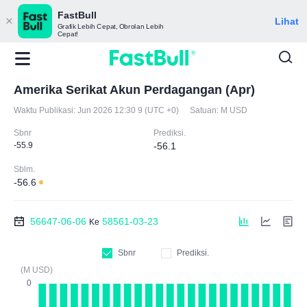
FastBull
Lihat
Grafik Lebih Cepat, Obrolan Lebih
Cepat!
Amerika Serikat Akun Perdagangan (Apr)
Waktu Publikasi:
Jun 2026 12:30 9 (UTC +0)
Satuan:
M USD
Sbnr
Prediksi.
-55.9
-56.1
Sblm.
-56.6
56647-06-06
58561-03-23
Ke
Sbnr
Prediksi.
(M USD)