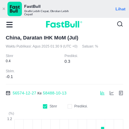
FastBull
Lihat
Grafik Lebih Cepat, Obrolan Lebih
Cepat!
China, Daratan IHK MoM (Jul)
Waktu Publikasi:
Agus 2025 01:30 9 (UTC +0)
Satuan:
%
Sbnr
Prediksi.
0.4
0.3
Sblm.
-0.1
56574-12-27
58488-10-13
Ke
Sbnr
Prediksi.
(%)