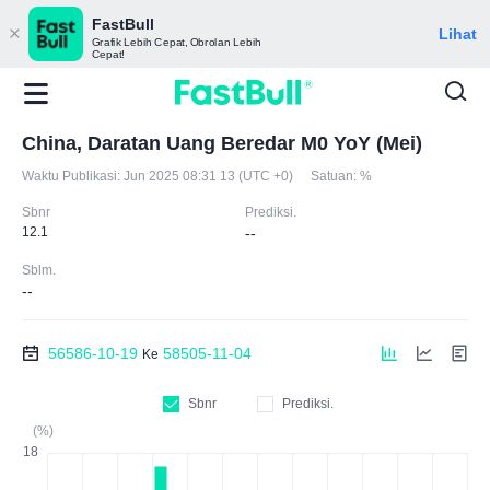
FastBull
Lihat
Grafik Lebih Cepat, Obrolan Lebih
Cepat!
China, Daratan Uang Beredar M0 YoY (Mei)
Waktu Publikasi:
Jun 2025 08:31 13 (UTC +0)
Satuan:
%
Sbnr
Prediksi.
12.1
--
Sblm.
--
56586-10-19
58505-11-04
Ke
Sbnr
Prediksi.
(%)