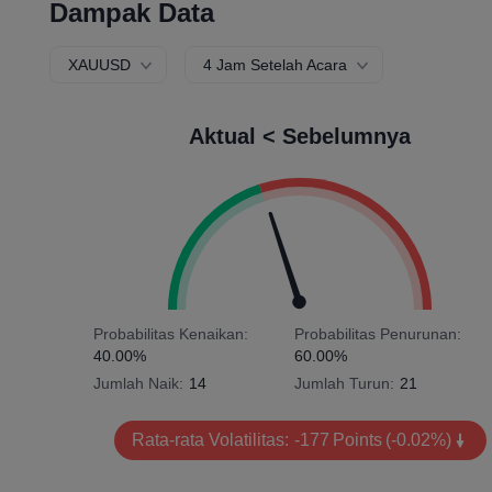
Dampak Data
XAUUSD
4 Jam Setelah Acara
Aktual < Sebelumnya
Probabilitas Kenaikan:
Probabilitas Penurunan:
40.00%
60.00%
Jumlah Naik:
14
Jumlah Turun:
21
Rata-rata Volatilitas:
-177
Points
(-0.02%)