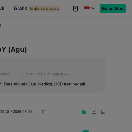
uk
Grafik
Buka Akun
elamanya
Gratis Selamanya
es
h
Brokers
Lebih
oY (Agu)
lanan
Sumber Data:
Biro Sensus AS
if; Data Aktual<Data prediksi, USD tren negatif.