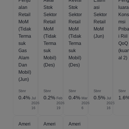
Penju
Awal
Revisi
Estim
Pen
alan
Stok
Stok
asi
luar
Retail
Sektor
Sektor
Sektor
Kon
MoM
Retail
Retail
Retail
msi
(Tidak
MoM
MoM
MoM
Prib
Terma
(Tidak
(Tidak
(Jun)
i Riil
suk
Terma
Terma
QoQ
Gas
suk
suk
(kuar
Alam
Mobil)
Mobil)
al 2)
Dan
(Des)
(Des)
Mobil)
(Jun)
Sbnr
Sbnr
Sbnr
Sbnr
Sbnr
0.4%
0.2%
0.4%
0.5%
1.6
Jul
Feb
Mar
Jul
2026
2026
2026
2026
16
19
6
16
Ameri
Ameri
Ameri