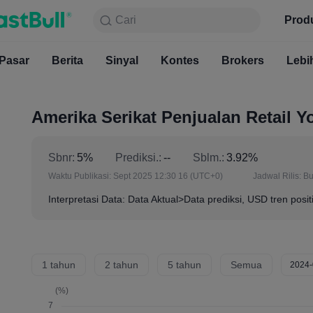
Cari
Cari
Produk
Grafik
Prod
Gratis S
Pasar
Berita
Sinyal
Pasar
Kontes
Berita
Brokers
Sinyal
Kont
Lebi
Amerika Serikat Penjualan Retail Y
Sbnr:
5%
Prediksi.:
--
Sblm.:
3.92%
Waktu Publikasi:
Sept 2025 12:30 16
(UTC+0)
Jadwal Rilis:
Bu
Interpretasi Data: Data Aktual>Data prediksi, USD tren posit
1 tahun
2 tahun
5 tahun
Semua