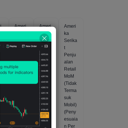
i
Ameri
Ameri
Ameri
ka
ka
ka
ka
Serika
Serika
Serika
t
t
t
u
Penju
Penju
Penju
alan
alan
alan
l
Retail
Retail
Retail
MoM
MoM
MoM
(Jun)
(Tidak
(Tidak
Terma
Terma
suk
suk
Pom
Mobil)
Bensi
(Peny
n Dan
esuaia
Penju
n Per