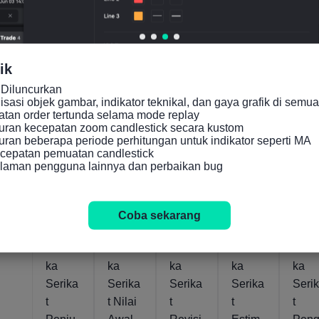
ik
Diluncurkan

asi objek gambar, indikator teknikal, dan gaya grafik di semua 
an order tertunda selama mode replay

ran kecepatan zoom candlestick secara kustom

an beberapa periode perhitungan untuk indikator seperti MA

cepatan pemuatan candlestick

alaman pengguna lainnya dan perbaikan bug
Sbnr
Sbnr
Sbnr
Sbnr
Sbnr
-4.7%
47.9
625.024M
-0.2%
768
Agus
Des
Jul
Jul
2020
2021
2026
2026
USD
US
25
23
16
16
Coba sekarang
Ameri
Ameri
Ameri
Ameri
Amer
ka
ka
ka
ka
ka
Serika
Serika
Serika
Serika
Seri
t
t Nilai
t
t
t