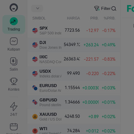
Filter
SIMBOL
HARGA
PRB.
%PRB.
SPX
Trading
7723.56
-12.97
-0.17%
S&P 500 Index
DJI
54349.12
+263.24
+0.49%
Dow Jones Industrial Average
Kutipan
IXIC
26363.43
-221.57
-0.83%
NASDAQ Composite Index
Salin
USDX
99.490
-0.220
-0.22%
Indeks dolar AS
EURUSD
1.15544
+0.00030
+0.03%
Kontes
Euro/Dolar Amerika
GBPUSD
1.34666
+0.00009
+0.01%
Pound sterling/Dolar Amerika
XAUUSD
24/7
4248.50
+0.89
+0.02%
Gold / US Dollar
WTI
74.284
+0.012
+0.02%
Light Sweet Crude Oil