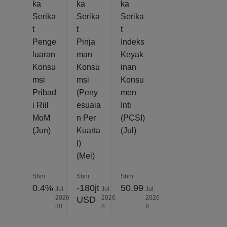
ka
ka
ka
Serika
Serika
Serika
t
t
t
Penge
Pinja
Indeks
luaran
man
Keyak
Konsu
Konsu
inan
msi
msi
Konsu
Pribad
(Peny
men
i Riil
esuaia
Inti
MoM
n Per
(PCSI)
(Jun)
Kuarta
(Jul)
l)
(Mei)
Sbnr
Sbnr
Sbnr
0.4%
-180jt
50.99
Jul
Jul
Jul
2026
2026
2026
USD
30
8
8