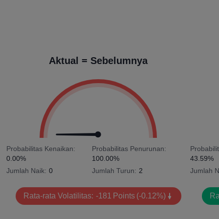
Aktual = Sebelumnya
Probabilitas Kenaikan:
Probabilitas Penurunan:
Probabili
0.00%
100.00%
43.59%
Jumlah Naik:
0
Jumlah Turun:
2
Jumlah N
Rata-rata Volatilitas:
-181
Points
(-0.12%)
Ra