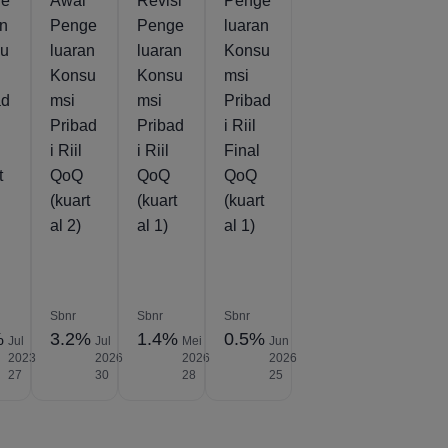
ge
Awal
Revisi
Penge
an
Penge
Penge
luaran
su
luaran
luaran
Konsu
Konsu
Konsu
msi
ad
msi
msi
Pribad
Pribad
Pribad
i Riil
i Riil
i Riil
Final
t
QoQ
QoQ
QoQ
(kuart
(kuart
(kuart
al 2)
al 1)
al 1)
Sbnr
Sbnr
Sbnr
%
3.2%
1.4%
0.5%
Jul
Jul
Mei
Jun
2023
2026
2026
2026
27
30
28
25