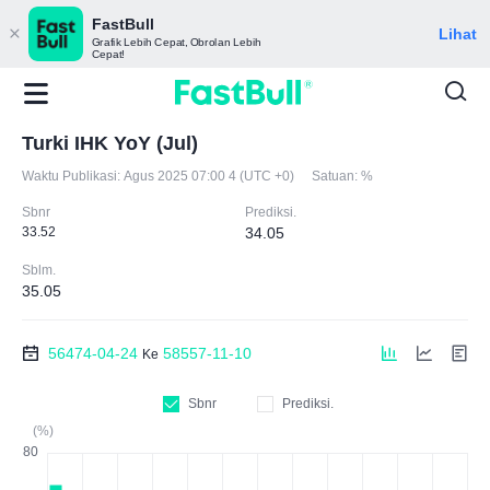
FastBull
Lihat
Grafik Lebih Cepat, Obrolan Lebih
Cepat!
Turki IHK YoY (Jul)
Waktu Publikasi:
Agus 2025 07:00 4 (UTC +0)
Satuan:
%
Sbnr
Prediksi.
33.52
34.05
Sblm.
35.05
56474-04-24
58557-11-10
Ke
Sbnr
Prediksi.
(%)