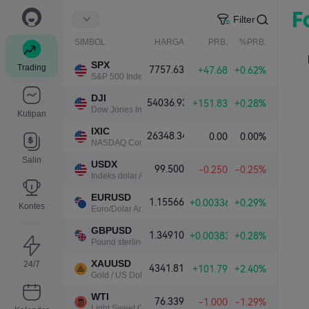
Filter
SIMBOL
HARGA
PRB.
%PRB.
SPX
Trading
7757.63
+47.68
+0.62%
S&P 500 Index
DJI
54036.93
+151.83
+0.28%
Dow Jones Industrial Average
Kutipan
IXIC
26348.34
0.00
0.00%
NASDAQ Composite Index
Salin
USDX
99.500
-0.250
-0.25%
Indeks dolar AS
EURUSD
1.15566
+0.00336
+0.29%
Kontes
Euro/Dolar Amerika
GBPUSD
1.34910
+0.00383
+0.28%
Pound sterling/Dolar Amerika
XAUUSD
24/7
4341.81
+101.79
+2.40%
Gold / US Dollar
WTI
76.339
-1.000
-1.29%
Light Sweet Crude Oil