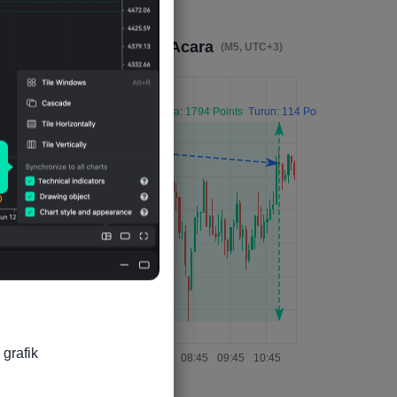
Dampak 4 Jam Setelah Acara
(M5, UTC+3)
grafik
