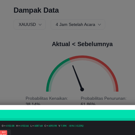
Dampak Data
XAUUSD
4 Jam Setelah Acara
Aktual < Sebelumnya
Probabilitas Kenaikan:
Probabilitas Penurunan:
38.14%
61.86%
Jumlah Naik:
74
Jumlah Turun:
120
Rata-rata Volatilitas:
44
Points
(0.03%)