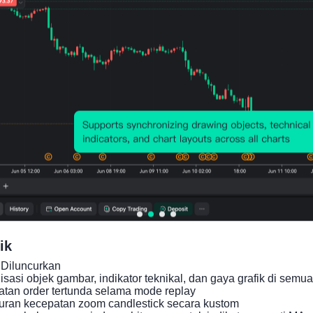
Grafik Harga
ik
Diluncurkan

asi objek gambar, indikator teknikal, dan gaya grafik di semua 
an order tertunda selama mode replay

ran kecepatan zoom candlestick secara kustom
