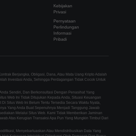
Kebijakan
Privasi
Pernyataan
Perlindungan
Informasi
Pribadi
ntrak Berjangka, Obligasi, Dana, Atau Mata Uang Kripto Adalah
umlah Investasi Anda, Sehingga Perdagangan Tidak Cocok Untuk
Anda Sendiri, Dan Berkonsultasi Dengan Penasihat Yang
us Web Ini Tidak Ditujukan Kepada Anda, Situasi Keuangan
 Di Situs Web Ini Belum Tentu Tersedia Secara Waktu Nyata,
innya Yang Anda Buat Sepenuhnya Menjadi Tanggung Jawab
sediakan Melalui Situs Web. Kami Tidak Memberikan Jaminan
awab Atas Kerugian Transaksi Apa Pun Yang Mungkin Timbul Dari
fikasi, Menyebarluaskan Atau Mendistribusikan Data Yang