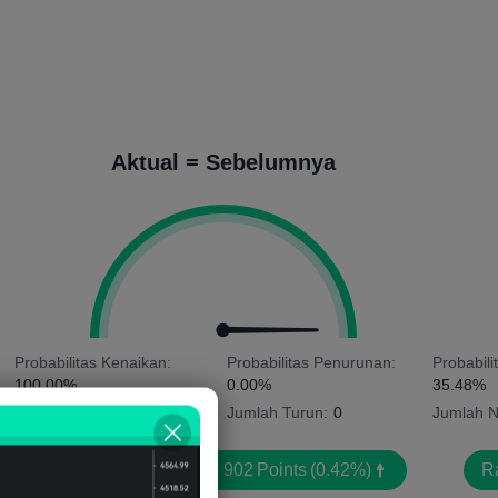
Aktual = Sebelumnya
Probabilitas Kenaikan:
Probabilitas Penurunan:
Probabili
100.00%
0.00%
35.48%
Jumlah Naik:
5
Jumlah Turun:
0
Jumlah N
Rata-rata Volatilitas:
902
Points
(0.42%)
Ra