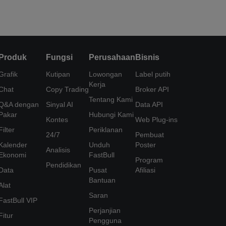
Produk
Fungsi
Perusahaan
Bisnis
Grafik
Kutipan
Lowongan
Label putih
Kerja
Chat
Copy Trading
Broker API
Tentang Kami
Q&A dengan
Sinyal AI
Data API
Pakar
Hubungi Kami
Kontes
Web Plug-ins
Filter
Periklanan
24/7
Pembuat
Kalender
Unduh
Poster
Analisis
Ekonomi
FastBull
Program
Pendidikan
Data
Pusat
Afiliasi
Bantuan
Alat
Saran
FastBull VIP
Perjanjian
Fitur
Pengguna