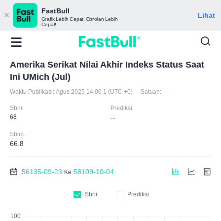
FastBull
Lihat
Grafik Lebih Cepat, Obrolan Lebih
Cepat!
Amerika Serikat Nilai Akhir Indeks Status Saat
Ini UMich (Jul)
Waktu Publikasi:
Agus 2025 14:00 1 (UTC +0)
Satuan:
--
Sbnr
Prediksi.
68
--
Sblm.
66.8
56135-09-23
58109-10-04
Ke
Sbnr
Prediksi.