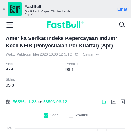
FastBull
Lihat
Grafik Lebih Cepat, Obrolan Lebih
Cepat!
Amerika Serikat Indeks Kepercayaan Industri
Kecil NFIB (Penyesuaian Per Kuartal) (Apr)
Waktu Publikasi:
Mei 2026 10:00 12 (UTC +0)
Satuan:
--
Sbnr
Prediksi.
95.9
96.1
Sblm.
95.8
56586-11-28
58503-06-12
Ke
Sbnr
Prediksi.