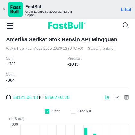
FastBull
Lihat
Grafik Lebih Cepat, Obrolan Lebih
Cepat!
Amerika Serikat Stok Bensin API Mingguan
Waktu Publikasi:
Agus 2025 20:30 12 (UTC +0)
Satuan:
rb Barel
Sbnr
Prediksi.
-1782
-1049
Sblm.
-864
58121-06-13
58562-02-20
Ke
Sbnr
Prediksi.
(rb Barel)