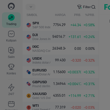
Filter
SIMBOL
HARGA
PRB.
%PRB.
SPX
Trading
7754.29
+44.34
+0.58%
S&P 500 Index
DJI
54016.71
+131.61
+0.24%
Dow Jones Industrial Average
Kutipan
IXIC
26348.34
0.00
0.00%
NASDAQ Composite Index
Salin
USDX
99.430
-0.320
-0.32%
Indeks dolar AS
EURUSD
1.15600
+0.00370
+0.32%
Kontes
Euro/Dolar Amerika
GBPUSD
1.34944
+0.00417
+0.31%
Pound sterling/Dolar Amerika
XAUUSD
24/7
4355.01
+114.99
+2.71%
Gold / US Dollar
WTI
77.319
-0.020
-0.03%
Light Sweet Crude Oil