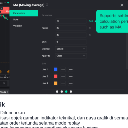
Grafik Harga
ik
Diluncurkan

asi objek gambar, indikator teknikal, dan gaya grafik di semua 
an order tertunda selama mode replay

ran kecepatan zoom candlestick secara kustom
