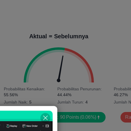
Aktual = Sebelumnya
Probabilitas Kenaikan:
Probabilitas Penurunan:
Probabili
55.56%
44.44%
46.27%
Jumlah Naik:
5
Jumlah Turun:
4
Jumlah N
Rata-rata Volatilitas:
90
Points
(0.06%)
Rat