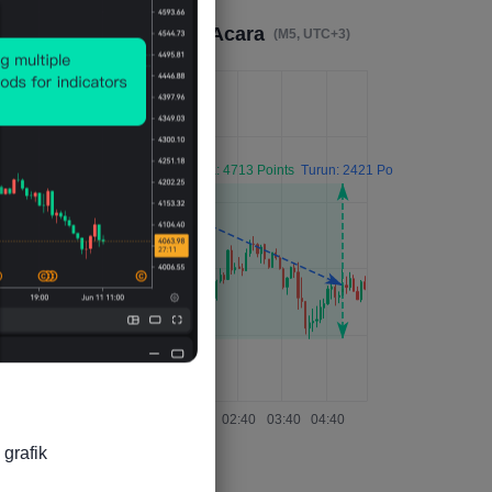
Dampak 4 Jam Setelah Acara
(M5, UTC+3)
grafik
