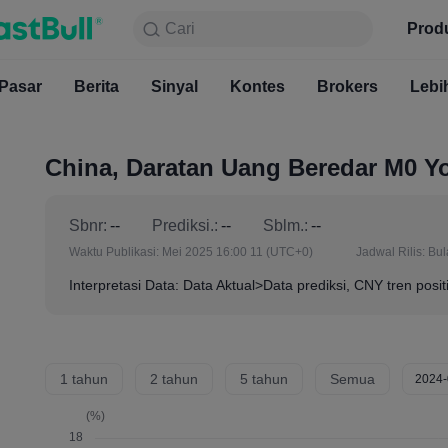
Cari
Cari
Produk
Grafik
Prod
Gratis S
Pasar
Berita
Sinyal
Pasar
Kontes
Berita
Brokers
Sinyal
Kont
Lebi
China, Daratan Uang Beredar M0 Yo
Sbnr:
--
Prediksi.:
--
Sblm.:
--
Waktu Publikasi:
Mei 2025 16:00 11
(UTC+0)
Jadwal Rilis:
Bul
Interpretasi Data: Data Aktual>Data prediksi, CNY tren posit
1 tahun
2 tahun
5 tahun
Semua