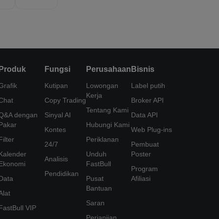
Produk
Fungsi
Perusahaan
Bisnis
Grafik
Kutipan
Lowongan
Label putih
Kerja
Chat
Copy Trading
Broker API
Tentang Kami
Q&A dengan
Sinyal AI
Data API
Pakar
Hubungi Kami
Kontes
Web Plug-ins
Filter
Periklanan
24/7
Pembuat
Kalender
Unduh
Poster
Analisis
Ekonomi
FastBull
Program
Pendidikan
Data
Pusat
Afiliasi
Bantuan
Alat
Saran
FastBull VIP
Perjanjian