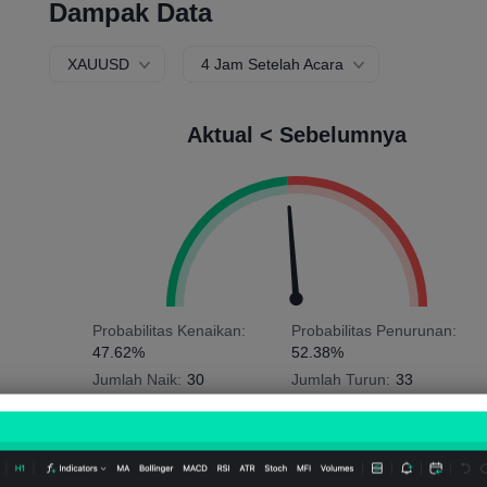
Dampak Data
XAUUSD
4 Jam Setelah Acara
Aktual < Sebelumnya
Probabilitas Kenaikan:
Probabilitas Penurunan:
47.62%
52.38%
Jumlah Naik:
30
Jumlah Turun:
33
Rata-rata Volatilitas:
-48
Points
(-0.04%)