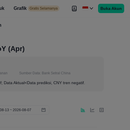
uk
Grafik
Buka Akun
elamanya
Gratis Selamanya
es
h
Brokers
Lebih
Y (Apr)
anan
Sumber Data:
Bank Setral China
if; Data Aktual<Data prediksi, CNY tren negatif.