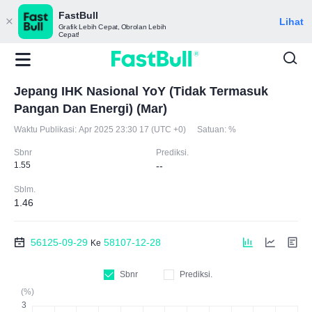
FastBull
Lihat
Grafik Lebih Cepat, Obrolan Lebih
Cepat!
Jepang IHK Nasional YoY (Tidak Termasuk
Pangan Dan Energi) (Mar)
Waktu Publikasi:
Apr 2025 23:30 17 (UTC +0)
Satuan:
%
Sbnr
Prediksi.
1.55
--
Sblm.
1.46
56125-09-29
58107-12-28
Ke
Sbnr
Prediksi.
(%)