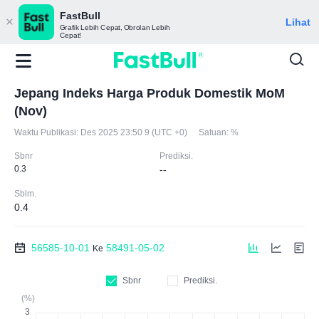
FastBull
Lihat
Grafik Lebih Cepat, Obrolan Lebih
Cepat!
Jepang Indeks Harga Produk Domestik MoM
(Nov)
Waktu Publikasi:
Des 2025 23:50 9 (UTC +0)
Satuan:
%
Sbnr
Prediksi.
0.3
--
Sblm.
0.4
56585-10-01
58491-05-02
Ke
Sbnr
Prediksi.
(%)