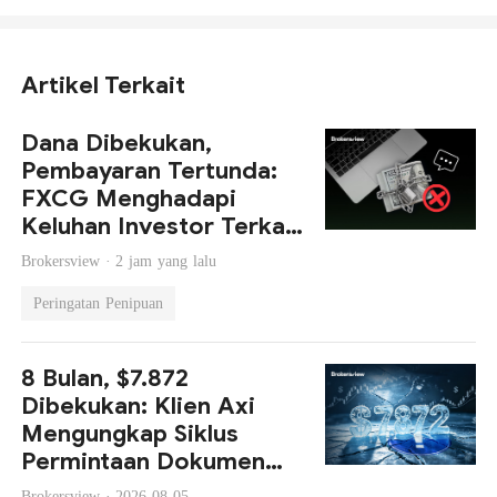
Artikel Terkait
Dana Dibekukan,
Pembayaran Tertunda:
FXCG Menghadapi
Keluhan Investor Terkait
Penutupan Akun dan
Brokersview ·
2 jam yang lalu
Kelalaian Regulasi
Peringatan Penipuan
8 Bulan, $7.872
Dibekukan: Klien Axi
Mengungkap Siklus
Permintaan Dokumen
Tanpa Akhir dan Tidak
Brokersview ·
2026-08-05