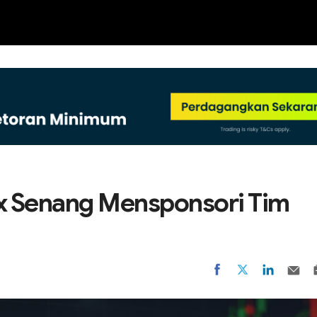
NEW
x Senang Mensponsori Tim