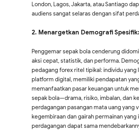
London, Lagos, Jakarta, atau Santiago da
audiens sangat selaras dengan sifat per
2. Menargetkan Demografi Spesifik:
Penggemar sepak bola cenderung didominas
aksi cepat, statistik, dan performa. Demog
pedagang forex ritel tipikal: individu y
platform digital, memiliki pendapatan yan
memanfaatkan pasar keuangan untuk men
sepak bola—drama, risiko, imbalan, dan k
perdagangan pasangan mata uang yang v
kegembiraan dan gairah permainan yang i
perdagangan dapat sama mendebarkann