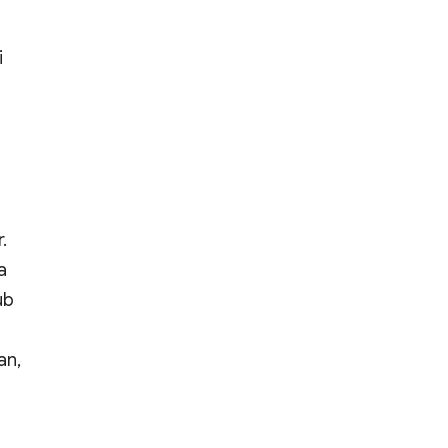
i
.
a
ub
an,