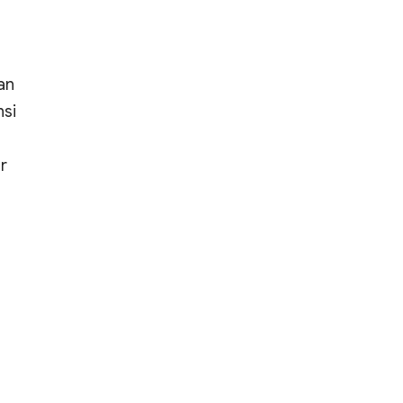
an
nsi
r