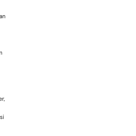
gan
m
r,
si