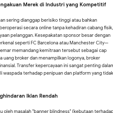
gakuan Merek di Industri yang Kompetitif
 dan sering dianggap berisiko tinggi atau bahkan
beroperasi secara online tanpa kehadiran cabang fisik,
ayaan pelanggan. Kesepakatan sponsor besar dengan
rkenal seperti FC Barcelona atau Manchester City—
ggemar memandang kemitraan tersebut sebagai cap
ma uang broker dan menampilkan logonya, broker
finansial. Transfer kepercayaan ini sangat penting dala
kali waspada terhadap penipuan dan platform yang tida
nghindaran Iklan Rendah
nggu oleh masalah "banner blindness" (kebutaan terhada