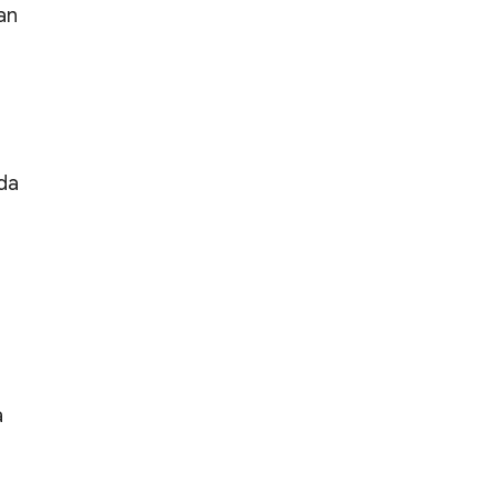
an
ada
a