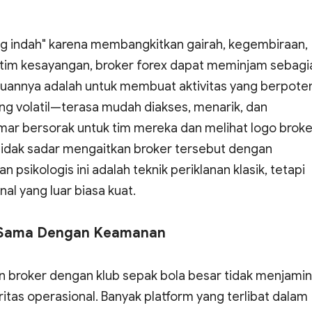
ng indah" karena membangkitkan gairah, kegembiraan,
n tim kesayangan, broker forex dapat meminjam sebagi
Tujuannya adalah untuk membuat aktivitas yang berpote
 volatil—terasa mudah diakses, menarik, dan
mar bersorak untuk tim mereka dan melihat logo broke
dak sadar mengaitkan broker tersebut dengan
 psikologis ini adalah teknik periklanan klasik, tetapi
l yang luar biasa kuat.
ak Sama Dengan Keamanan
n broker dengan klub sepak bola besar tidak menjamin
itas operasional. Banyak platform yang terlibat dalam