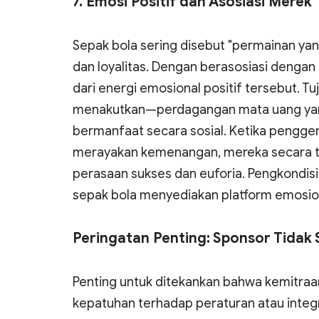
7. Emosi Positif dan Asosiasi Merek
Sepak bola sering disebut "permainan ya
dan loyalitas. Dengan berasosiasi denga
dari energi emosional positif tersebut. 
menakutkan—perdagangan mata uang yang
bermanfaat secara sosial. Ketika pengge
merayakan kemenangan, mereka secara ti
perasaan sukses dan euforia. Pengkondisian
sepak bola menyediakan platform emosiona
Peringatan Penting: Sponsor Tid
Penting untuk ditekankan bahwa kemitraa
kepatuhan terhadap peraturan atau integr