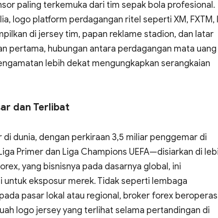
sor paling terkemuka dari tim sepak bola profesional.
alia, logo platform perdagangan ritel seperti XM, FXTM, 
ilkan di jersey tim, papan reklame stadion, dan latar
gan pertama, hubungan antara perdagangan mata uang
pengamatan lebih dekat mengungkapkan serangkaian
ar dan Terlibat
 di dunia, dengan perkiraan 3,5 miliar penggemar di
Liga Primer dan Liga Champions UEFA—disiarkan di leb
orex, yang bisnisnya pada dasarnya global, ini
i untuk eksposur merek. Tidak seperti lembaga
ada pasar lokal atau regional, broker forex beroperas
uah logo jersey yang terlihat selama pertandingan di